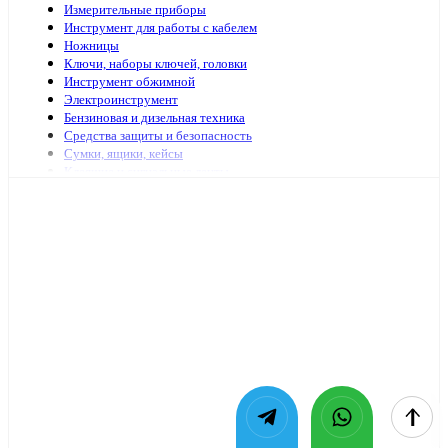
Измерительные приборы
Инструмент для работы с кабелем
Ножницы
Ключи, наборы ключей, головки
Инструмент обжимной
Электроинструмент
Бензиновая и дизельная техника
Средства защиты и безопасность
Сумки, ящики, кейсы
Клеящие и сигнальные ленты
Специализированный электромонтажный инструмент
Стремянки, лестницы
Мешки, пакеты
Клей
Инструменты с гидравлическим приводом
Садово-огородный инвентарь
Масло и смазочные материалы
Заклепочники и аксессуары
Наборы инструмента
Шарнирно-губцевый иснтрумент
Отвертки
Столярно-слесарный инструмент
Паяльники, принадлежности для пайки
Оснастка для электроинструмента
Средства очистки