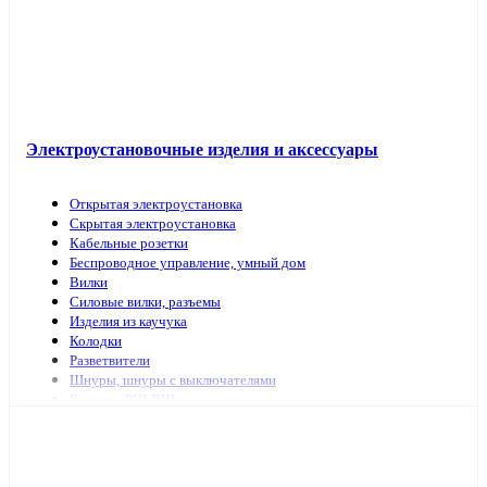
Электроустановочные изделия и аксессуары
Открытая электроустановка
Скрытая электроустановка
Кабельные розетки
Беспроводное управление, умный дом
Вилки
Силовые вилки, разъемы
Изделия из каучука
Колодки
Разветвители
Шнуры, шнуры с выключателями
Разъемы РШ-ВШ
Переключатели для светильников
Переходники, заглушки
ТВ аксессуары, антенны
Изделия для коммутационных сетей