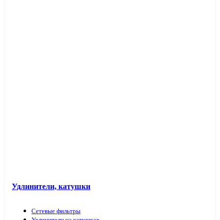
Таймеры розеточные и электроустановочные
Переходники вилка-патрон
Электроустановочные изделия в кабель-каналы
Лючки и аксессуары
Защита для обоев
Прочие аксессуары
Удлинители, катушки
Сетевые фильтры