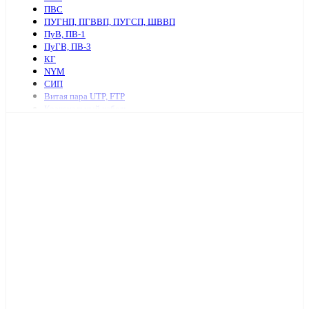
ПВС
ПУГНП, ПГВВП, ПУГСП, ШВВП
ПуВ, ПВ-1
ПуГВ, ПВ-3
КГ
NYM
СИП
Витая пара UTP, FTP
Коаксиальный кабель
Ретро провод и аксессуары
КСПВ
КСВВ
Нагревательный кабель
ПАВ, АПВ
АПУНП, АППВ
РКГМ
Бронированный силовой кабель
Кабель с изоляцией из сшитого полиэтилена
КПСнг, КПСЭнг
КВВГ
Акустический кабель
Провод А, АС
Провод телефонный ТРП, П274
МКЭШ
КВК