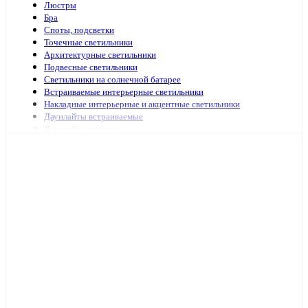
Люстры
Бра
Споты, подсветки
Точечные светильники
Архитектурные светильники
Подвесные светильники
Светильники на солнечной батарее
Встраиваемые интерьерные светильники
Накладные интерьерные и акцентные светильники
Даунлайты встраиваемые
Даунлайты накладные
Ночники
Подсветка зеркал и картин
Зеркала с подсветкой
Специализированная подсветка
Средства по уходу
Аварийное и ориентационное освещение
Светильники и лампы для оранжерей и аквариумов
Светильники переносные
Светодиодные панели и аксессуары
Светильники ЖКХ
Бытовые светильники
Светильники для высоких пролётов
Кронштейных и аксессуары для уличных светильников
Подсветка ступений и лестниц