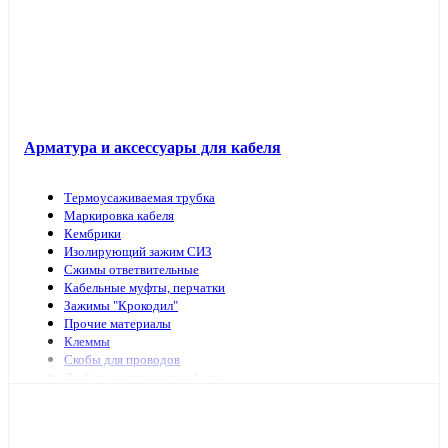
Арматура и аксессуары для кабеля
Термоусаживаемая трубка
Маркировка кабеля
Кембрики
Изолирующий зажим СИЗ
Сжимы ответвительные
Кабельные муфты, перчатки
Зажимы "Крокодил"
Прочие материалы
Клеммы
Скобы для проводов
Дюбель-хомуты для кабеля
Наконечники, гильзы
Арматура и инструмент для СИП