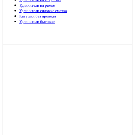
Удлинители на катушках
Удлинители на рамке
Удлинители силовые смотка
Катушки без провода
Удлинители бытовые