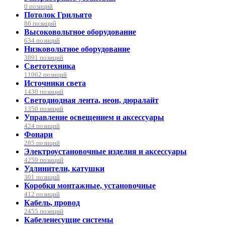
0 позиций
Потолок Грильято
86 позиций
Высоковольтное оборудование
634 позиций
Низковольтное оборудование
3891 позиций
Светотехника
11062 позиций
Источники света
1430 позиций
Светодиодная лента, неон, дюралайт
1350 позиций
Управление освещением и аксессуары
424 позиций
Фонари
285 позиций
Электроустановочные изделия и аксессуары
4259 позиций
Удлинители, катушки
301 позиций
Коробки монтажные, установочные
412 позиций
Кабель, провод
2455 позиций
Кабеленесущие системы