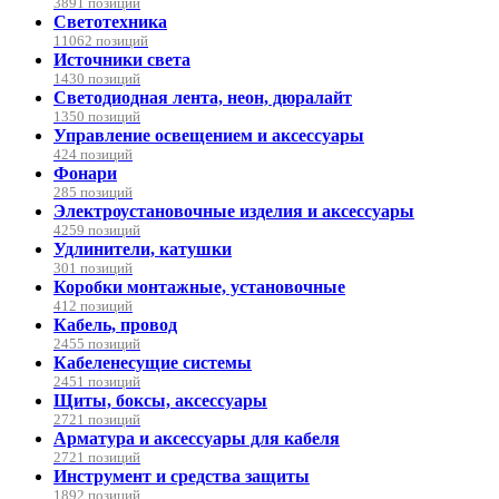
3891 позиций
Светотехника
11062 позиций
Источники света
1430 позиций
Светодиодная лента, неон, дюралайт
1350 позиций
Управление освещением и аксессуары
424 позиций
Фонари
285 позиций
Электроустановочные изделия и аксессуары
4259 позиций
Удлинители, катушки
301 позиций
Коробки монтажные, установочные
412 позиций
Кабель, провод
2455 позиций
Кабеленесущие системы
2451 позиций
Щиты, боксы, аксессуары
2721 позиций
Арматура и аксессуары для кабеля
2721 позиций
Инструмент и средства защиты
1892 позиций