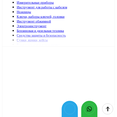
Измерительные приборы
Инструмент для работы с кабелем
Ножницы
Ключи, наборы ключей, головки
Инструмент обжимной
Электроинструмент
Бензиновая и дизельная техника
Средства защиты и безопасность
Сумки, ящики, кейсы
Клеящие и сигнальные ленты
Специализированный электромонтажный инструмент
Стремянки, лестницы
Мешки, пакеты
Клей
Инструменты с гидравлическим приводом
Садово-огородный инвентарь
Масло и смазочные материалы
Заклепочники и аксессуары
Наборы инструмента
Шарнирно-губцевый иснтрумент
Отвертки
Столярно-слесарный инструмент
Паяльники, принадлежности для пайки
Оснастка для электроинструмента
Средства очистки