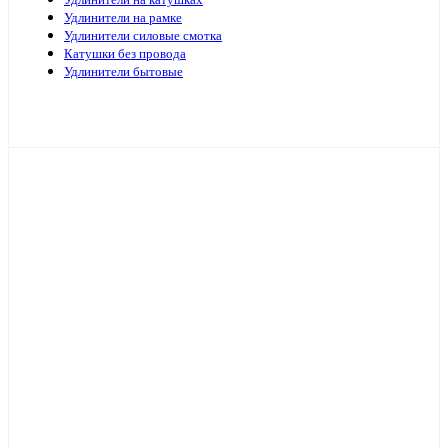
Удлинители на катушках
Удлинители на рамке
Удлинители силовые смотка
Катушки без провода
Удлинители бытовые