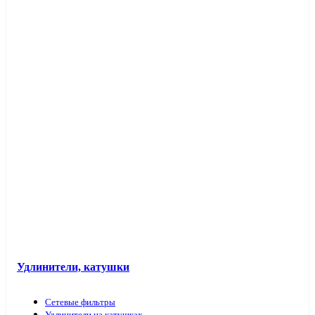
Таймеры розеточные и электроустановочные
Переходники вилка-патрон
Электроустановочные изделия в кабель-каналы
Лючки и аксессуары
Защита для обоев
Прочие аксессуары
Удлинители, катушки
Сетевые фильтры