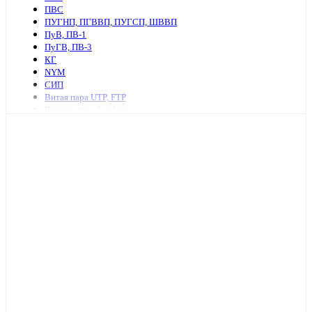
ПВС
ПУГНП, ПГВВП, ПУГСП, ШВВП
ПуВ, ПВ-1
ПуГВ, ПВ-3
КГ
NYM
СИП
Витая пара UTP, FTP
Коаксиальный кабель
Ретро провод и аксессуары
КСПВ
КСВВ
Нагревательный кабель
ПАВ, АПВ
АПУНП, АППВ
РКГМ
Бронированный силовой кабель
Кабель с изоляцией из сшитого полиэтилена
КПСнг, КПСЭнг
КВВГ
Акустический кабель
Провод А, АС
Провод телефонный ТРП, П274
МКЭШ
КВК