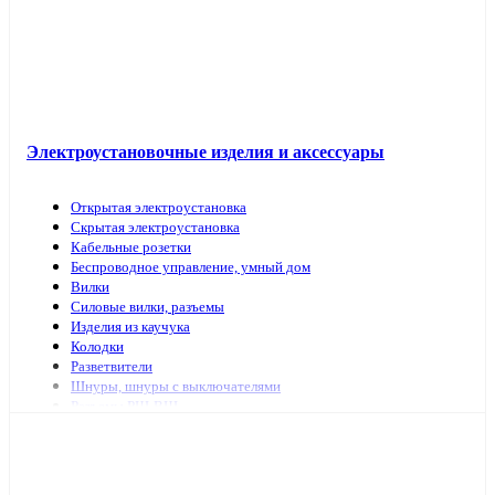
Электроустановочные изделия и аксессуары
Открытая электроустановка
Скрытая электроустановка
Кабельные розетки
Беспроводное управление, умный дом
Вилки
Силовые вилки, разъемы
Изделия из каучука
Колодки
Разветвители
Шнуры, шнуры с выключателями
Разъемы РШ-ВШ
Переключатели для светильников
Переходники, заглушки
ТВ аксессуары, антенны
Изделия для коммутационных сетей