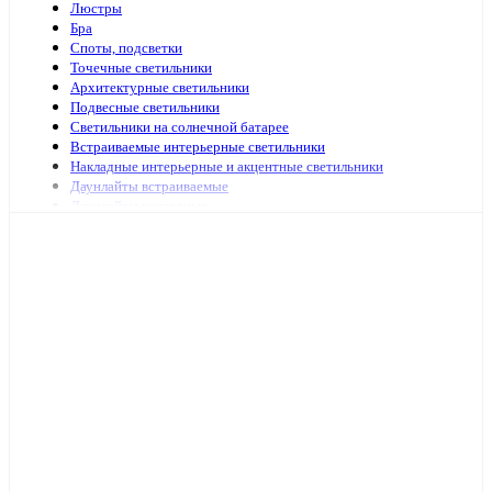
Люстры
Бра
Споты, подсветки
Точечные светильники
Архитектурные светильники
Подвесные светильники
Светильники на солнечной батарее
Встраиваемые интерьерные светильники
Накладные интерьерные и акцентные светильники
Даунлайты встраиваемые
Даунлайты накладные
Ночники
Подсветка зеркал и картин
Зеркала с подсветкой
Специализированная подсветка
Средства по уходу
Аварийное и ориентационное освещение
Светильники и лампы для оранжерей и аквариумов
Светильники переносные
Светодиодные панели и аксессуары
Светильники ЖКХ
Бытовые светильники
Светильники для высоких пролётов
Кронштейных и аксессуары для уличных светильников
Подсветка ступений и лестниц