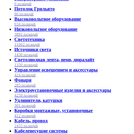
0 позиций
Потолок Грильято
86 позиций
Высоковольтное оборудование
634 позиций
Низковольтное оборудование
3891 позиций
Светотехника
11062 позиций
Источники света
1430 позиций
Светодиодная лента, неон, дюралайт
1350 позиций
Управление освещением и аксессуары
424 позиций
Фонари
285 позиций
Электроустановочные изделия и аксессуары
4259 позиций
Удлинители, катушки
301 позиций
Коробки монтажные, установочные
412 позиций
Кабель, провод
2455 позиций
Кабеленесущие системы