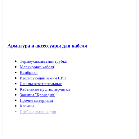
Арматура и аксессуары для кабеля
Термоусаживаемая трубка
Маркировка кабеля
Кембрики
Изолирующий зажим СИЗ
Сжимы ответвительные
Кабельные муфты, перчатки
Зажимы "Крокодил"
Прочие материалы
Клеммы
Скобы для проводов
Дюбель-хомуты для кабеля
Наконечники, гильзы
Арматура и инструмент для СИП