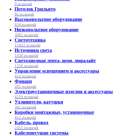
0 позиций
Потолок Грильято
86 позиций
Высоковольтное оборудование
634 позиций
Низковольтное оборудование
3891 позиций
Светотехника
11062 позиций
Источники света
1430 позиций
Светодиодная лента, неон, дюралайт
1350 позиций
Управление освещением и аксессуары
424 позиций
Фонари
285 позиций
Электроустановочные изделия и аксессуары
4259 позиций
Удлинители, катушки
301 позиций
Коробки монтажные, установочные
412 позиций
Кабель, провод
2455 позиций
Кабеленесущие системы