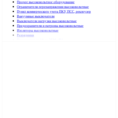
Прочее высоковольтное оборудование
Ограничители перенапряжения высоковольтные
Пункт коммерческого учета ПКУ, ПСС, реклоузер
Вакуумные выключатели
Выключатели нагрузки высоковольтные
Предохранители и патроны высоковольтные
Изоляторы высоковольтные
Разрядники
Подстанции от 16 до 2500 кВА