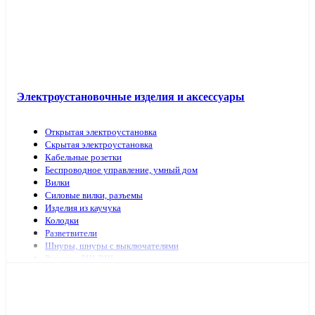
Электроустановочные изделия и аксессуары
Открытая электроустановка
Скрытая электроустановка
Кабельные розетки
Беспроводное управление, умный дом
Вилки
Силовые вилки, разъемы
Изделия из каучука
Колодки
Разветвители
Шнуры, шнуры с выключателями
Разъемы РШ-ВШ
Переключатели для светильников
Переходники, заглушки
ТВ аксессуары, антенны
Изделия для коммутационных сетей