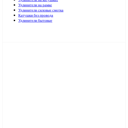
Удлинители на катушках
Удлинители на рамке
Удлинители силовые смотка
Катушки без провода
Удлинители бытовые