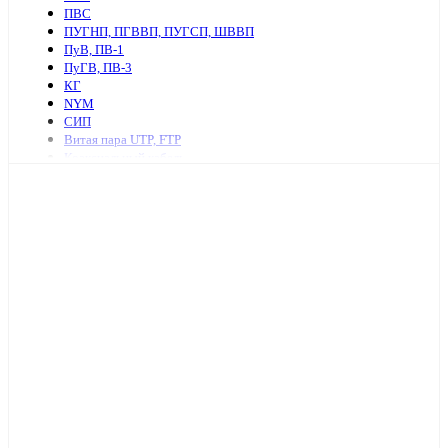
ПВС
ПУГНП, ПГВВП, ПУГСП, ШВВП
ПуВ, ПВ-1
ПуГВ, ПВ-3
КГ
NYM
СИП
Витая пара UTP, FTP
Коаксиальный кабель
Ретро провод и аксессуары
КСПВ
КСВВ
Нагревательный кабель
ПАВ, АПВ
АПУНП, АППВ
РКГМ
Бронированный силовой кабель
Кабель с изоляцией из сшитого полиэтилена
КПСнг, КПСЭнг
КВВГ
Акустический кабель
Провод А, АС
Провод телефонный ТРП, П274
МКЭШ
КВК