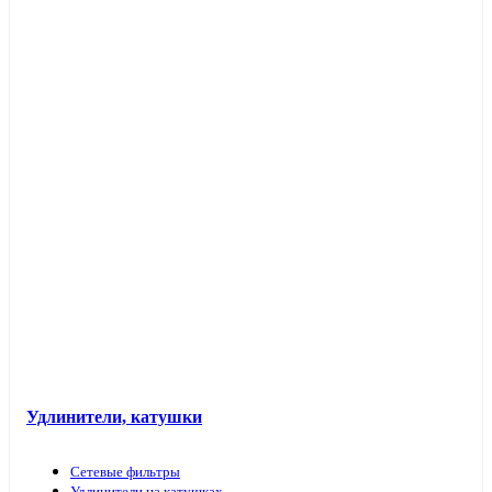
Таймеры розеточные и электроустановочные
Переходники вилка-патрон
Электроустановочные изделия в кабель-каналы
Лючки и аксессуары
Защита для обоев
Прочие аксессуары
Удлинители, катушки
Сетевые фильтры