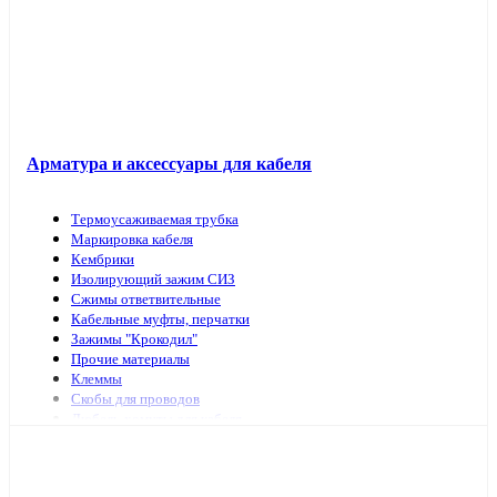
Арматура и аксессуары для кабеля
Термоусаживаемая трубка
Маркировка кабеля
Кембрики
Изолирующий зажим СИЗ
Сжимы ответвительные
Кабельные муфты, перчатки
Зажимы "Крокодил"
Прочие материалы
Клеммы
Скобы для проводов
Дюбель-хомуты для кабеля
Наконечники, гильзы
Арматура и инструмент для СИП