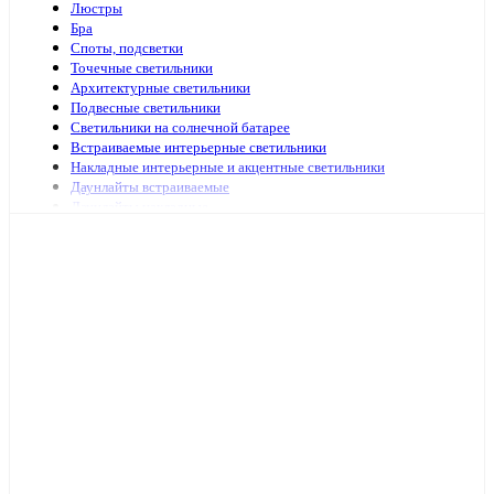
Люстры
Бра
Споты, подсветки
Точечные светильники
Архитектурные светильники
Подвесные светильники
Светильники на солнечной батарее
Встраиваемые интерьерные светильники
Накладные интерьерные и акцентные светильники
Даунлайты встраиваемые
Даунлайты накладные
Ночники
Подсветка зеркал и картин
Зеркала с подсветкой
Специализированная подсветка
Средства по уходу
Аварийное и ориентационное освещение
Светильники и лампы для оранжерей и аквариумов
Светильники переносные
Светодиодные панели и аксессуары
Светильники ЖКХ
Бытовые светильники
Светильники для высоких пролётов
Кронштейных и аксессуары для уличных светильников
Подсветка ступений и лестниц