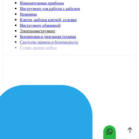
Измерительные приборы
Инструмент для работы с кабелем
Ножницы
Ключи, наборы ключей, головки
Инструмент обжимной
Электроинструмент
Бензиновая и дизельная техника
Средства защиты и безопасность
Сумки, ящики, кейсы
Клеящие и сигнальные ленты
Специализированный электромонтажный инструмент
Стремянки, лестницы
Мешки, пакеты
Клей
Инструменты с гидравлическим приводом
Садово-огородный инвентарь
Масло и смазочные материалы
Заклепочники и аксессуары
Наборы инструмента
Шарнирно-губцевый иснтрумент
Отвертки
Столярно-слесарный инструмент
Паяльники, принадлежности для пайки
Оснастка для электроинструмента
Средства очистки