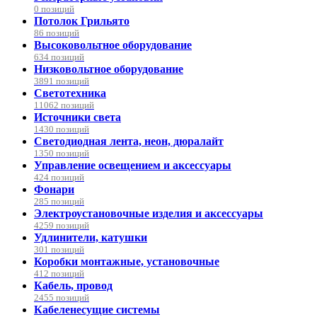
0 позиций
Потолок Грильято
86 позиций
Высоковольтное оборудование
634 позиций
Низковольтное оборудование
3891 позиций
Светотехника
11062 позиций
Источники света
1430 позиций
Светодиодная лента, неон, дюралайт
1350 позиций
Управление освещением и аксессуары
424 позиций
Фонари
285 позиций
Электроустановочные изделия и аксессуары
4259 позиций
Удлинители, катушки
301 позиций
Коробки монтажные, установочные
412 позиций
Кабель, провод
2455 позиций
Кабеленесущие системы