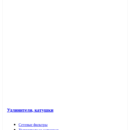
Таймеры розеточные и электроустановочные
Переходники вилка-патрон
Электроустановочные изделия в кабель-каналы
Лючки и аксессуары
Защита для обоев
Прочие аксессуары
Удлинители, катушки
Сетевые фильтры