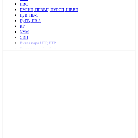
ПВС
ПУГНП, ПГВВП, ПУГСП, ШВВП
ПуВ, ПВ-1
ПуГВ, ПВ-3
КГ
NYM
СИП
Витая пара UTP, FTP
Коаксиальный кабель
Ретро провод и аксессуары
КСПВ
КСВВ
Нагревательный кабель
ПАВ, АПВ
АПУНП, АППВ
РКГМ
Бронированный силовой кабель
Кабель с изоляцией из сшитого полиэтилена
КПСнг, КПСЭнг
КВВГ
Акустический кабель
Провод А, АС
Провод телефонный ТРП, П274
МКЭШ
КВК