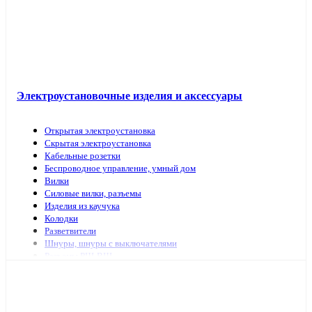
Электроустановочные изделия и аксессуары
Открытая электроустановка
Скрытая электроустановка
Кабельные розетки
Беспроводное управление, умный дом
Вилки
Силовые вилки, разъемы
Изделия из каучука
Колодки
Разветвители
Шнуры, шнуры с выключателями
Разъемы РШ-ВШ
Переключатели для светильников
Переходники, заглушки
ТВ аксессуары, антенны
Изделия для коммутационных сетей