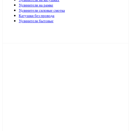
Удлинители на катушках
Удлинители на рамке
Удлинители силовые смотка
Катушки без провода
Удлинители бытовые