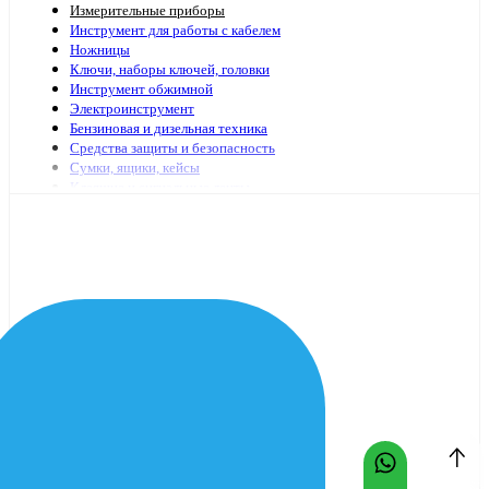
Измерительные приборы
Инструмент для работы с кабелем
Ножницы
Ключи, наборы ключей, головки
Инструмент обжимной
Электроинструмент
Бензиновая и дизельная техника
Средства защиты и безопасность
Сумки, ящики, кейсы
Клеящие и сигнальные ленты
Специализированный электромонтажный инструмент
Стремянки, лестницы
Мешки, пакеты
Клей
Инструменты с гидравлическим приводом
Садово-огородный инвентарь
Масло и смазочные материалы
Заклепочники и аксессуары
Наборы инструмента
Шарнирно-губцевый иснтрумент
Отвертки
Столярно-слесарный инструмент
Паяльники, принадлежности для пайки
Оснастка для электроинструмента
Средства очистки