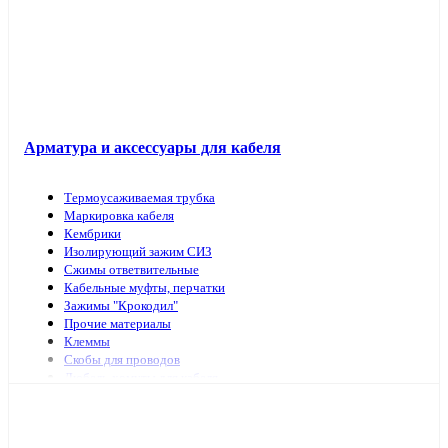
Арматура и аксессуары для кабеля
Термоусаживаемая трубка
Маркировка кабеля
Кембрики
Изолирующий зажим СИЗ
Сжимы ответвительные
Кабельные муфты, перчатки
Зажимы "Крокодил"
Прочие материалы
Клеммы
Скобы для проводов
Дюбель-хомуты для кабеля
Наконечники, гильзы
Арматура и инструмент для СИП