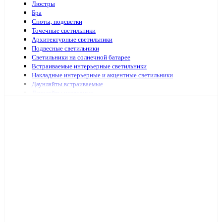
Люстры
Бра
Споты, подсветки
Точечные светильники
Архитектурные светильники
Подвесные светильники
Светильники на солнечной батарее
Встраиваемые интерьерные светильники
Накладные интерьерные и акцентные светильники
Даунлайты встраиваемые
Даунлайты накладные
Ночники
Подсветка зеркал и картин
Зеркала с подсветкой
Специализированная подсветка
Средства по уходу
Аварийное и ориентационное освещение
Светильники и лампы для оранжерей и аквариумов
Светильники переносные
Светодиодные панели и аксессуары
Светильники ЖКХ
Бытовые светильники
Светильники для высоких пролётов
Кронштейных и аксессуары для уличных светильников
Подсветка ступений и лестниц