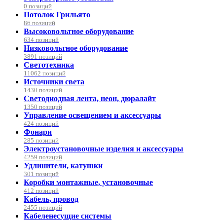
0 позиций
Потолок Грильято
86 позиций
Высоковольтное оборудование
634 позиций
Низковольтное оборудование
3891 позиций
Светотехника
11062 позиций
Источники света
1430 позиций
Светодиодная лента, неон, дюралайт
1350 позиций
Управление освещением и аксессуары
424 позиций
Фонари
285 позиций
Электроустановочные изделия и аксессуары
4259 позиций
Удлинители, катушки
301 позиций
Коробки монтажные, установочные
412 позиций
Кабель, провод
2455 позиций
Кабеленесущие системы