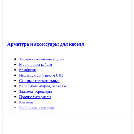
Арматура и аксессуары для кабеля
Термоусаживаемая трубка
Маркировка кабеля
Кембрики
Изолирующий зажим СИЗ
Сжимы ответвительные
Кабельные муфты, перчатки
Зажимы "Крокодил"
Прочие материалы
Клеммы
Скобы для проводов
Дюбель-хомуты для кабеля
Наконечники, гильзы
Арматура и инструмент для СИП