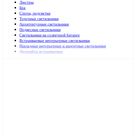
Люстры
Бра
Споты, подсветки
Точечные светильники
Архитектурные светильники
Подвесные светильники
Светильники на солнечной батарее
Встраиваемые интерьерные светильники
Накладные интерьерные и акцентные светильники
Даунлайты встраиваемые
Даунлайты накладные
Ночники
Подсветка зеркал и картин
Зеркала с подсветкой
Специализированная подсветка
Средства по уходу
Аварийное и ориентационное освещение
Светильники и лампы для оранжерей и аквариумов
Светильники переносные
Светодиодные панели и аксессуары
Светильники ЖКХ
Бытовые светильники
Светильники для высоких пролётов
Кронштейных и аксессуары для уличных светильников
Подсветка ступений и лестниц