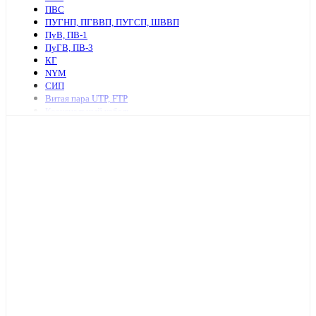
ПВС
ПУГНП, ПГВВП, ПУГСП, ШВВП
ПуВ, ПВ-1
ПуГВ, ПВ-3
КГ
NYM
СИП
Витая пара UTP, FTP
Коаксиальный кабель
Ретро провод и аксессуары
КСПВ
КСВВ
Нагревательный кабель
ПАВ, АПВ
АПУНП, АППВ
РКГМ
Бронированный силовой кабель
Кабель с изоляцией из сшитого полиэтилена
КПСнг, КПСЭнг
КВВГ
Акустический кабель
Провод А, АС
Провод телефонный ТРП, П274
МКЭШ
КВК