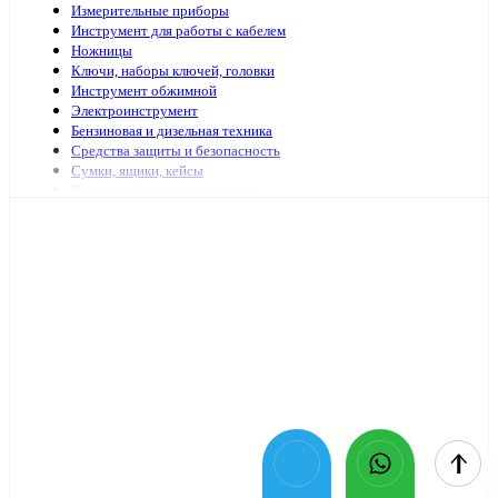
Измерительные приборы
Инструмент для работы с кабелем
Ножницы
Ключи, наборы ключей, головки
Инструмент обжимной
Электроинструмент
Бензиновая и дизельная техника
Средства защиты и безопасность
Сумки, ящики, кейсы
Клеящие и сигнальные ленты
Специализированный электромонтажный инструмент
Стремянки, лестницы
Мешки, пакеты
Клей
Инструменты с гидравлическим приводом
Садово-огородный инвентарь
Масло и смазочные материалы
Заклепочники и аксессуары
Наборы инструмента
Шарнирно-губцевый иснтрумент
Отвертки
Столярно-слесарный инструмент
Паяльники, принадлежности для пайки
Оснастка для электроинструмента
Средства очистки