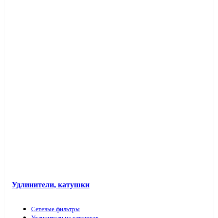
Таймеры розеточные и электроустановочные
Переходники вилка-патрон
Электроустановочные изделия в кабель-каналы
Лючки и аксессуары
Защита для обоев
Прочие аксессуары
Удлинители, катушки
Сетевые фильтры