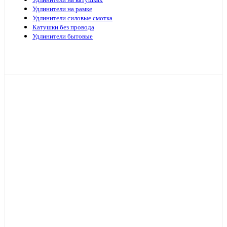
Удлинители на катушках
Удлинители на рамке
Удлинители силовые смотка
Катушки без провода
Удлинители бытовые