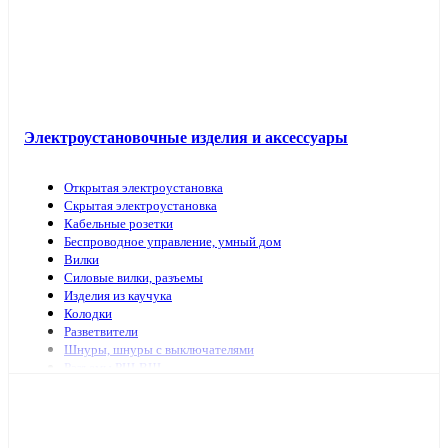
Электроустановочные изделия и аксессуары
Открытая электроустановка
Скрытая электроустановка
Кабельные розетки
Беспроводное управление, умный дом
Вилки
Силовые вилки, разъемы
Изделия из каучука
Колодки
Разветвители
Шнуры, шнуры с выключателями
Разъемы РШ-ВШ
Переключатели для светильников
Переходники, заглушки
ТВ аксессуары, антенны
Изделия для коммутационных сетей