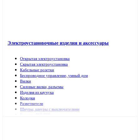
Электроустановочные изделия и аксессуары
Открытая электроустановка
Скрытая электроустановка
Кабельные розетки
Беспроводное управление, умный дом
Вилки
Силовые вилки, разъемы
Изделия из каучука
Колодки
Разветвители
Шнуры, шнуры с выключателями
Разъемы РШ-ВШ
Переключатели для светильников
Переходники, заглушки
ТВ аксессуары, антенны
Изделия для коммутационных сетей