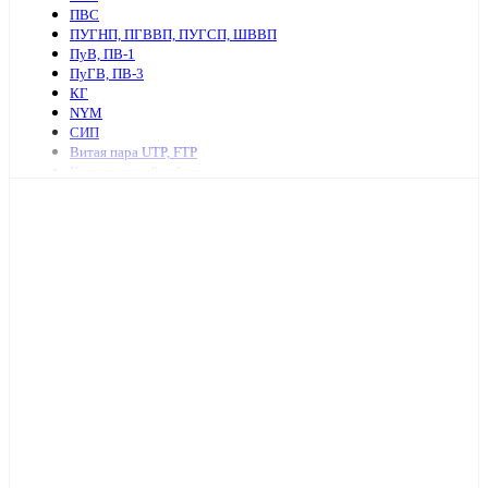
ПВС
ПУГНП, ПГВВП, ПУГСП, ШВВП
ПуВ, ПВ-1
ПуГВ, ПВ-3
КГ
NYM
СИП
Витая пара UTP, FTP
Коаксиальный кабель
Ретро провод и аксессуары
КСПВ
КСВВ
Нагревательный кабель
ПАВ, АПВ
АПУНП, АППВ
РКГМ
Бронированный силовой кабель
Кабель с изоляцией из сшитого полиэтилена
КПСнг, КПСЭнг
КВВГ
Акустический кабель
Провод А, АС
Провод телефонный ТРП, П274
МКЭШ
КВК