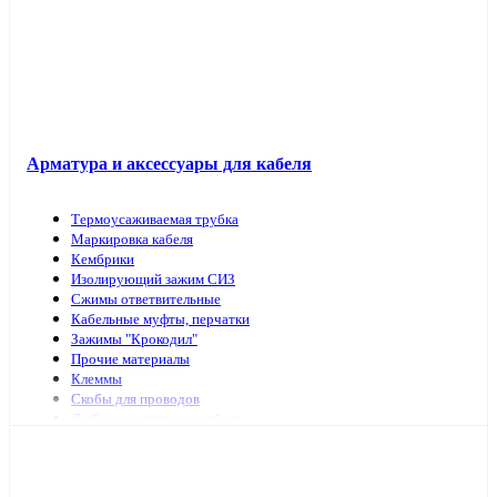
Арматура и аксессуары для кабеля
Термоусаживаемая трубка
Маркировка кабеля
Кембрики
Изолирующий зажим СИЗ
Сжимы ответвительные
Кабельные муфты, перчатки
Зажимы "Крокодил"
Прочие материалы
Клеммы
Скобы для проводов
Дюбель-хомуты для кабеля
Наконечники, гильзы
Арматура и инструмент для СИП