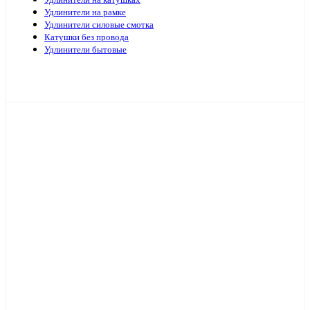
Удлинители на катушках
Удлинители на рамке
Удлинители силовые смотка
Катушки без провода
Удлинители бытовые