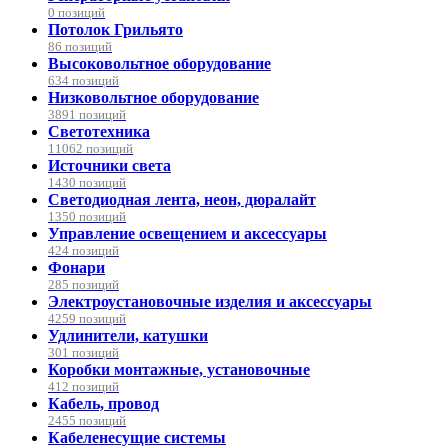
0 позиций
Потолок Грильято
86 позиций
Высоковольтное оборудование
634 позиций
Низковольтное оборудование
3891 позиций
Светотехника
11062 позиций
Источники света
1430 позиций
Светодиодная лента, неон, дюралайт
1350 позиций
Управление освещением и аксессуары
424 позиций
Фонари
285 позиций
Электроустановочные изделия и аксессуары
4259 позиций
Удлинители, катушки
301 позиций
Коробки монтажные, установочные
412 позиций
Кабель, провод
2455 позиций
Кабеленесущие системы