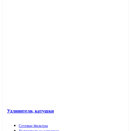
Таймеры розеточные и электроустановочные
Переходники вилка-патрон
Электроустановочные изделия в кабель-каналы
Лючки и аксессуары
Защита для обоев
Прочие аксессуары
Удлинители, катушки
Сетевые фильтры