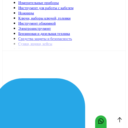
Измерительные приборы
Инструмент для работы с кабелем
Ножницы
Ключи, наборы ключей, головки
Инструмент обжимной
Электроинструмент
Бензиновая и дизельная техника
Средства защиты и безопасность
Сумки, ящики, кейсы
Клеящие и сигнальные ленты
Специализированный электромонтажный инструмент
Стремянки, лестницы
Мешки, пакеты
Клей
Инструменты с гидравлическим приводом
Садово-огородный инвентарь
Масло и смазочные материалы
Заклепочники и аксессуары
Наборы инструмента
Шарнирно-губцевый иснтрумент
Отвертки
Столярно-слесарный инструмент
Паяльники, принадлежности для пайки
Оснастка для электроинструмента
Средства очистки