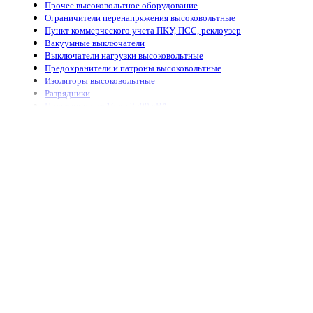
Прочее высоковольтное оборудование
Ограничители перенапряжения высоковольтные
Пункт коммерческого учета ПКУ, ПСС, реклоузер
Вакуумные выключатели
Выключатели нагрузки высоковольтные
Предохранители и патроны высоковольтные
Изоляторы высоковольтные
Разрядники
Подстанции от 16 до 2500 кВА