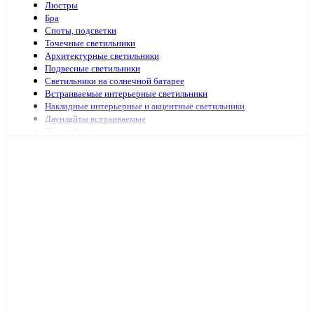
Люстры
Бра
Споты, подсветки
Точечные светильники
Архитектурные светильники
Подвесные светильники
Светильники на солнечной батарее
Встраиваемые интерьерные светильники
Накладные интерьерные и акцентные светильники
Даунлайты встраиваемые
Даунлайты накладные
Ночники
Подсветка зеркал и картин
Зеркала с подсветкой
Специализированная подсветка
Средства по уходу
Аварийное и ориентационное освещение
Светильники и лампы для оранжерей и аквариумов
Светильники переносные
Светодиодные панели и аксессуары
Светильники ЖКХ
Бытовые светильники
Светильники для высоких пролётов
Кронштейных и аксессуары для уличных светильников
Подсветка ступений и лестниц