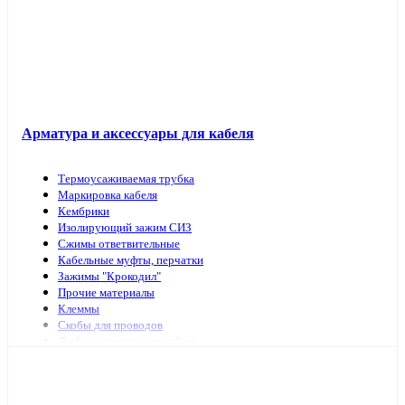
Арматура и аксессуары для кабеля
Термоусаживаемая трубка
Маркировка кабеля
Кембрики
Изолирующий зажим СИЗ
Сжимы ответвительные
Кабельные муфты, перчатки
Зажимы "Крокодил"
Прочие материалы
Клеммы
Скобы для проводов
Дюбель-хомуты для кабеля
Наконечники, гильзы
Арматура и инструмент для СИП