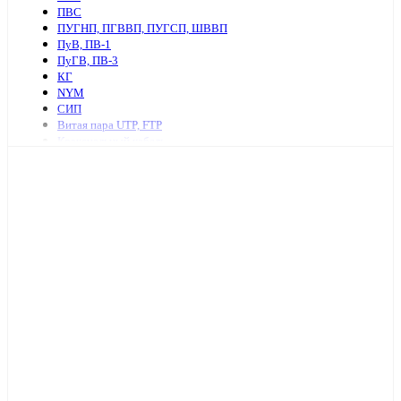
ПВС
ПУГНП, ПГВВП, ПУГСП, ШВВП
ПуВ, ПВ-1
ПуГВ, ПВ-3
КГ
NYM
СИП
Витая пара UTP, FTP
Коаксиальный кабель
Ретро провод и аксессуары
КСПВ
КСВВ
Нагревательный кабель
ПАВ, АПВ
АПУНП, АППВ
РКГМ
Бронированный силовой кабель
Кабель с изоляцией из сшитого полиэтилена
КПСнг, КПСЭнг
КВВГ
Акустический кабель
Провод А, АС
Провод телефонный ТРП, П274
МКЭШ
КВК