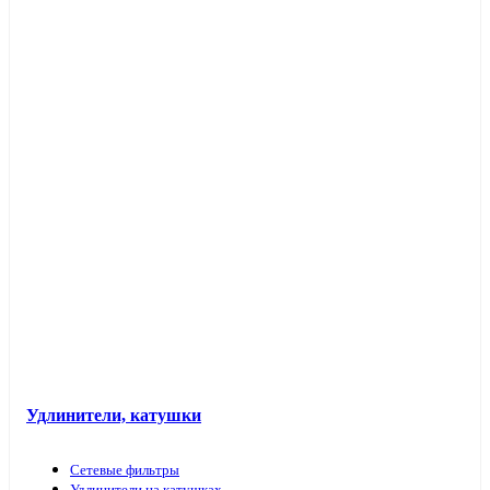
Таймеры розеточные и электроустановочные
Переходники вилка-патрон
Электроустановочные изделия в кабель-каналы
Лючки и аксессуары
Защита для обоев
Прочие аксессуары
Удлинители, катушки
Сетевые фильтры