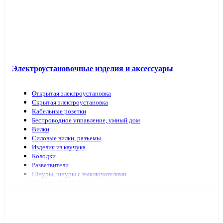
Электроустановочные изделия и аксессуары
Открытая электроустановка
Скрытая электроустановка
Кабельные розетки
Беспроводное управление, умный дом
Вилки
Силовые вилки, разъемы
Изделия из каучука
Колодки
Разветвители
Шнуры, шнуры с выключателями
Разъемы РШ-ВШ
Переключатели для светильников
Переходники, заглушки
ТВ аксессуары, антенны
Изделия для коммутационных сетей