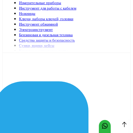
Измерительные приборы
Инструмент для работы с кабелем
Ножницы
Ключи, наборы ключей, головки
Инструмент обжимной
Электроинструмент
Бензиновая и дизельная техника
Средства защиты и безопасность
Сумки, ящики, кейсы
Клеящие и сигнальные ленты
Специализированный электромонтажный инструмент
Стремянки, лестницы
Мешки, пакеты
Клей
Инструменты с гидравлическим приводом
Садово-огородный инвентарь
Масло и смазочные материалы
Заклепочники и аксессуары
Наборы инструмента
Шарнирно-губцевый иснтрумент
Отвертки
Столярно-слесарный инструмент
Паяльники, принадлежности для пайки
Оснастка для электроинструмента
Средства очистки