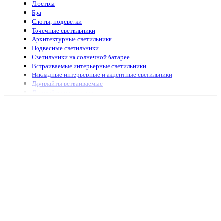
Люстры
Бра
Споты, подсветки
Точечные светильники
Архитектурные светильники
Подвесные светильники
Светильники на солнечной батарее
Встраиваемые интерьерные светильники
Накладные интерьерные и акцентные светильники
Даунлайты встраиваемые
Даунлайты накладные
Ночники
Подсветка зеркал и картин
Зеркала с подсветкой
Специализированная подсветка
Средства по уходу
Аварийное и ориентационное освещение
Светильники и лампы для оранжерей и аквариумов
Светильники переносные
Светодиодные панели и аксессуары
Светильники ЖКХ
Бытовые светильники
Светильники для высоких пролётов
Кронштейных и аксессуары для уличных светильников
Подсветка ступений и лестниц