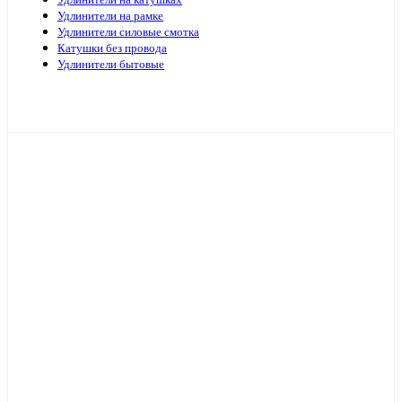
Удлинители на катушках
Удлинители на рамке
Удлинители силовые смотка
Катушки без провода
Удлинители бытовые