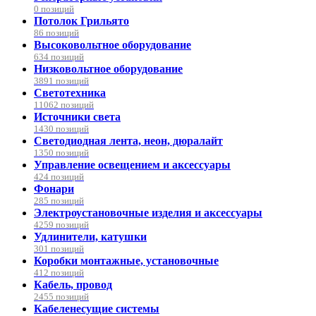
0 позиций
Потолок Грильято
86 позиций
Высоковольтное оборудование
634 позиций
Низковольтное оборудование
3891 позиций
Светотехника
11062 позиций
Источники света
1430 позиций
Светодиодная лента, неон, дюралайт
1350 позиций
Управление освещением и аксессуары
424 позиций
Фонари
285 позиций
Электроустановочные изделия и аксессуары
4259 позиций
Удлинители, катушки
301 позиций
Коробки монтажные, установочные
412 позиций
Кабель, провод
2455 позиций
Кабеленесущие системы