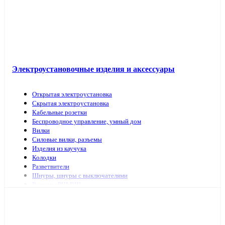
Электроустановочные изделия и аксессуары
Открытая электроустановка
Скрытая электроустановка
Кабельные розетки
Беспроводное управление, умный дом
Вилки
Силовые вилки, разъемы
Изделия из каучука
Колодки
Разветвители
Шнуры, шнуры с выключателями
Разъемы РШ-ВШ
Переключатели для светильников
Переходники, заглушки
ТВ аксессуары, антенны
Изделия для коммутационных сетей