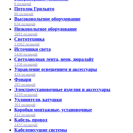
0 позиций
Потолок Грильято
86 позиций
Высоковольтное оборудование
634 позиций
Низковольтное оборудование
3891 позиций
Светотехника
11062 позиций
Источники света
1430 позиций
Светодиодная лента, неон, дюралайт
1350 позиций
Управление освещением и аксессуары
424 позиций
Фонари
285 позиций
Электроустановочные изделия и аксессуары
4259 позиций
Удлинители, катушки
301 позиций
Коробки монтажные, установочные
412 позиций
Кабель, провод
2455 позиций
Кабеленесущие системы