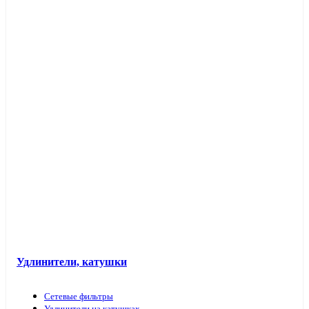
Таймеры розеточные и электроустановочные
Переходники вилка-патрон
Электроустановочные изделия в кабель-каналы
Лючки и аксессуары
Защита для обоев
Прочие аксессуары
Удлинители, катушки
Сетевые фильтры