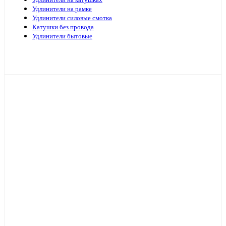
Удлинители на катушках
Удлинители на рамке
Удлинители силовые смотка
Катушки без провода
Удлинители бытовые