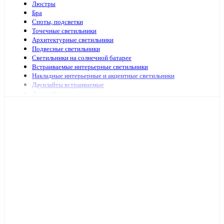
Люстры
Бра
Споты, подсветки
Точечные светильники
Архитектурные светильники
Подвесные светильники
Светильники на солнечной батарее
Встраиваемые интерьерные светильники
Накладные интерьерные и акцентные светильники
Даунлайты встраиваемые
Даунлайты накладные
Ночники
Подсветка зеркал и картин
Зеркала с подсветкой
Специализированная подсветка
Средства по уходу
Аварийное и ориентационное освещение
Светильники и лампы для оранжерей и аквариумов
Светильники переносные
Светодиодные панели и аксессуары
Светильники ЖКХ
Бытовые светильники
Светильники для высоких пролётов
Кронштейных и аксессуары для уличных светильников
Подсветка ступений и лестниц