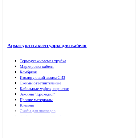
Арматура и аксессуары для кабеля
Термоусаживаемая трубка
Маркировка кабеля
Кембрики
Изолирующий зажим СИЗ
Сжимы ответвительные
Кабельные муфты, перчатки
Зажимы "Крокодил"
Прочие материалы
Клеммы
Скобы для проводов
Дюбель-хомуты для кабеля
Наконечники, гильзы
Арматура и инструмент для СИП