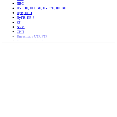
ПВС
ПУГНП, ПГВВП, ПУГСП, ШВВП
ПуВ, ПВ-1
ПуГВ, ПВ-3
КГ
NYM
СИП
Витая пара UTP, FTP
Коаксиальный кабель
Ретро провод и аксессуары
КСПВ
КСВВ
Нагревательный кабель
ПАВ, АПВ
АПУНП, АППВ
РКГМ
Бронированный силовой кабель
Кабель с изоляцией из сшитого полиэтилена
КПСнг, КПСЭнг
КВВГ
Акустический кабель
Провод А, АС
Провод телефонный ТРП, П274
МКЭШ
КВК