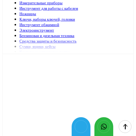
Измерительные приборы
Инструмент для работы с кабелем
Ножницы
Ключи, наборы ключей, головки
Инструмент обжимной
Электроинструмент
Бензиновая и дизельная техника
Средства защиты и безопасность
Сумки, ящики, кейсы
Клеящие и сигнальные ленты
Специализированный электромонтажный инструмент
Стремянки, лестницы
Мешки, пакеты
Клей
Инструменты с гидравлическим приводом
Садово-огородный инвентарь
Масло и смазочные материалы
Заклепочники и аксессуары
Наборы инструмента
Шарнирно-губцевый иснтрумент
Отвертки
Столярно-слесарный инструмент
Паяльники, принадлежности для пайки
Оснастка для электроинструмента
Средства очистки