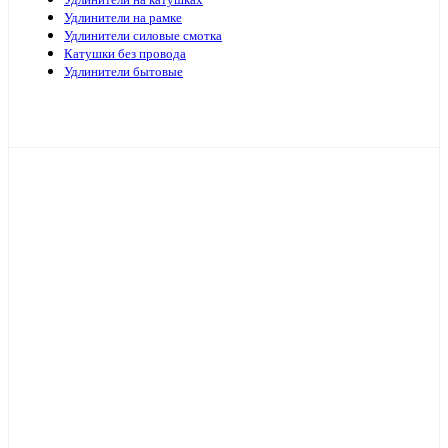
Удлинители на катушках
Удлинители на рамке
Удлинители силовые смотка
Катушки без провода
Удлинители бытовые