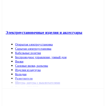
Электроустановочные изделия и аксессуары
Открытая электроустановка
Скрытая электроустановка
Кабельные розетки
Беспроводное управление, умный дом
Вилки
Силовые вилки, разъемы
Изделия из каучука
Колодки
Разветвители
Шнуры, шнуры с выключателями
Разъемы РШ-ВШ
Переключатели для светильников
Переходники, заглушки
ТВ аксессуары, антенны
Изделия для коммутационных сетей