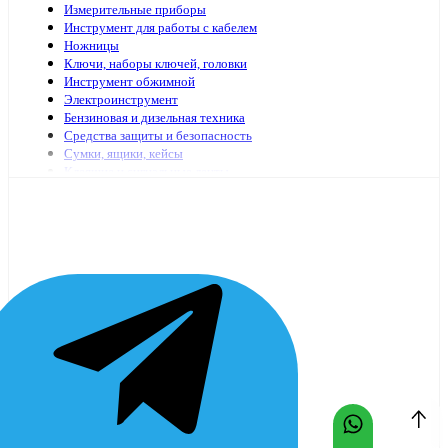
Измерительные приборы
Инструмент для работы с кабелем
Ножницы
Ключи, наборы ключей, головки
Инструмент обжимной
Электроинструмент
Бензиновая и дизельная техника
Средства защиты и безопасность
Сумки, ящики, кейсы
Клеящие и сигнальные ленты
Специализированный электромонтажный инструмент
Стремянки, лестницы
Мешки, пакеты
Клей
Инструменты с гидравлическим приводом
Садово-огородный инвентарь
Масло и смазочные материалы
Заклепочники и аксессуары
Наборы инструмента
Шарнирно-губцевый иснтрумент
Отвертки
Столярно-слесарный инструмент
Паяльники, принадлежности для пайки
Оснастка для электроинструмента
Средства очистки