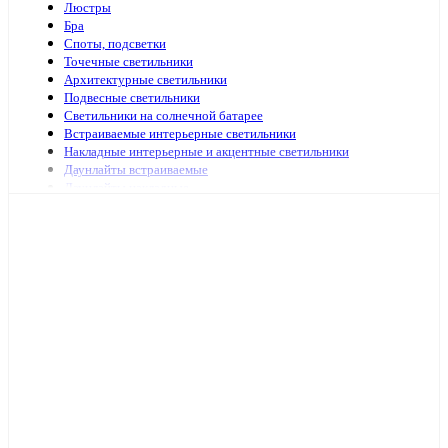
Люстры
Бра
Споты, подсветки
Точечные светильники
Архитектурные светильники
Подвесные светильники
Светильники на солнечной батарее
Встраиваемые интерьерные светильники
Накладные интерьерные и акцентные светильники
Даунлайты встраиваемые
Даунлайты накладные
Ночники
Подсветка зеркал и картин
Зеркала с подсветкой
Специализированная подсветка
Средства по уходу
Аварийное и ориентационное освещение
Светильники и лампы для оранжерей и аквариумов
Светильники переносные
Светодиодные панели и аксессуары
Светильники ЖКХ
Бытовые светильники
Светильники для высоких пролётов
Кронштейных и аксессуары для уличных светильников
Подсветка ступений и лестниц