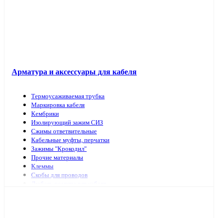
Арматура и аксессуары для кабеля
Термоусаживаемая трубка
Маркировка кабеля
Кембрики
Изолирующий зажим СИЗ
Сжимы ответвительные
Кабельные муфты, перчатки
Зажимы "Крокодил"
Прочие материалы
Клеммы
Скобы для проводов
Дюбель-хомуты для кабеля
Наконечники, гильзы
Арматура и инструмент для СИП