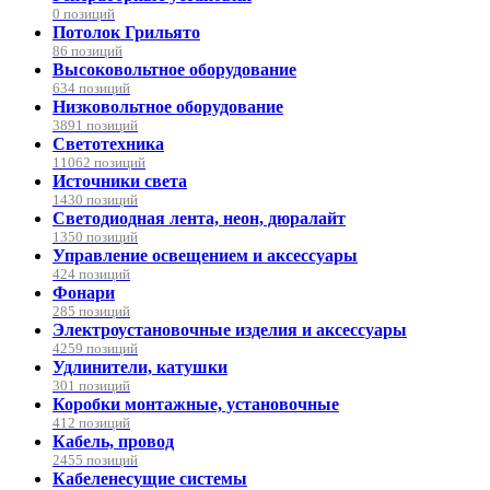
0 позиций
Потолок Грильято
86 позиций
Высоковольтное оборудование
634 позиций
Низковольтное оборудование
3891 позиций
Светотехника
11062 позиций
Источники света
1430 позиций
Светодиодная лента, неон, дюралайт
1350 позиций
Управление освещением и аксессуары
424 позиций
Фонари
285 позиций
Электроустановочные изделия и аксессуары
4259 позиций
Удлинители, катушки
301 позиций
Коробки монтажные, установочные
412 позиций
Кабель, провод
2455 позиций
Кабеленесущие системы