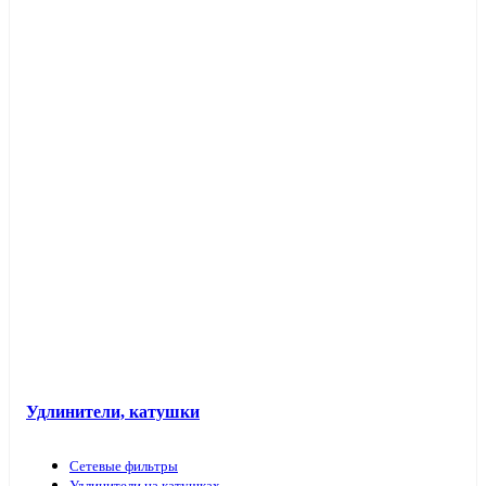
Таймеры розеточные и электроустановочные
Переходники вилка-патрон
Электроустановочные изделия в кабель-каналы
Лючки и аксессуары
Защита для обоев
Прочие аксессуары
Удлинители, катушки
Сетевые фильтры