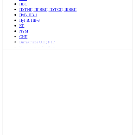
ПВС
ПУГНП, ПГВВП, ПУГСП, ШВВП
ПуВ, ПВ-1
ПуГВ, ПВ-3
КГ
NYM
СИП
Витая пара UTP, FTP
Коаксиальный кабель
Ретро провод и аксессуары
КСПВ
КСВВ
Нагревательный кабель
ПАВ, АПВ
АПУНП, АППВ
РКГМ
Бронированный силовой кабель
Кабель с изоляцией из сшитого полиэтилена
КПСнг, КПСЭнг
КВВГ
Акустический кабель
Провод А, АС
Провод телефонный ТРП, П274
МКЭШ
КВК