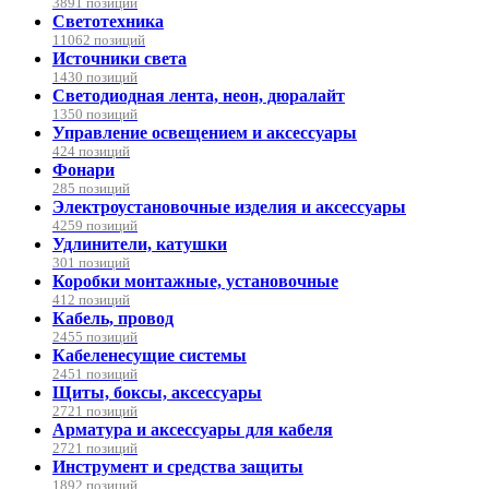
3891 позиций
Светотехника
11062 позиций
Источники света
1430 позиций
Светодиодная лента, неон, дюралайт
1350 позиций
Управление освещением и аксессуары
424 позиций
Фонари
285 позиций
Электроустановочные изделия и аксессуары
4259 позиций
Удлинители, катушки
301 позиций
Коробки монтажные, установочные
412 позиций
Кабель, провод
2455 позиций
Кабеленесущие системы
2451 позиций
Щиты, боксы, аксессуары
2721 позиций
Арматура и аксессуары для кабеля
2721 позиций
Инструмент и средства защиты
1892 позиций