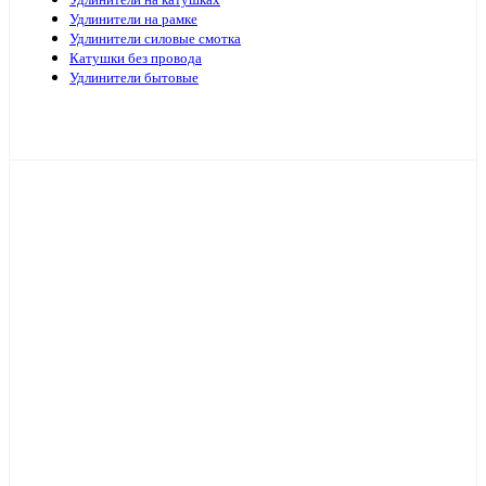
Удлинители на катушках
Удлинители на рамке
Удлинители силовые смотка
Катушки без провода
Удлинители бытовые