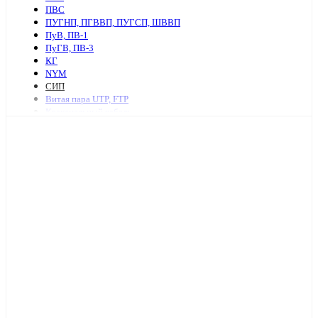
ПВС
ПУГНП, ПГВВП, ПУГСП, ШВВП
ПуВ, ПВ-1
ПуГВ, ПВ-3
КГ
NYM
СИП
Витая пара UTP, FTP
Коаксиальный кабель
Ретро провод и аксессуары
КСПВ
КСВВ
Нагревательный кабель
ПАВ, АПВ
АПУНП, АППВ
РКГМ
Бронированный силовой кабель
Кабель с изоляцией из сшитого полиэтилена
КПСнг, КПСЭнг
КВВГ
Акустический кабель
Провод А, АС
Провод телефонный ТРП, П274
МКЭШ
КВК