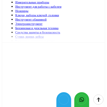
Измерительные приборы
Инструмент для работы с кабелем
Ножницы
Ключи, наборы ключей, головки
Инструмент обжимной
Электроинструмент
Бензиновая и дизельная техника
Средства защиты и безопасность
Сумки, ящики, кейсы
Клеящие и сигнальные ленты
Специализированный электромонтажный инструмент
Стремянки, лестницы
Мешки, пакеты
Клей
Инструменты с гидравлическим приводом
Садово-огородный инвентарь
Масло и смазочные материалы
Заклепочники и аксессуары
Наборы инструмента
Шарнирно-губцевый иснтрумент
Отвертки
Столярно-слесарный инструмент
Паяльники, принадлежности для пайки
Оснастка для электроинструмента
Средства очистки