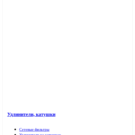
Таймеры розеточные и электроустановочные
Переходники вилка-патрон
Электроустановочные изделия в кабель-каналы
Лючки и аксессуары
Защита для обоев
Прочие аксессуары
Удлинители, катушки
Сетевые фильтры