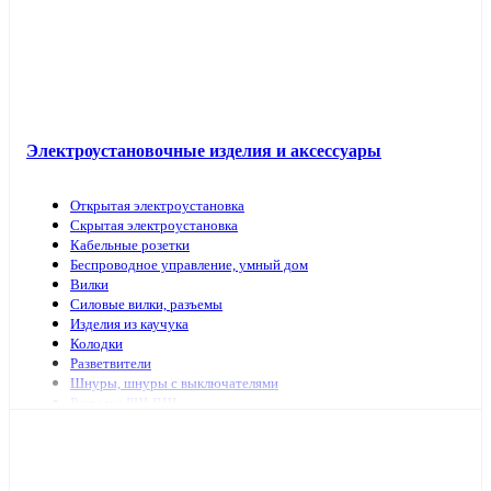
Электроустановочные изделия и аксессуары
Открытая электроустановка
Скрытая электроустановка
Кабельные розетки
Беспроводное управление, умный дом
Вилки
Силовые вилки, разъемы
Изделия из каучука
Колодки
Разветвители
Шнуры, шнуры с выключателями
Разъемы РШ-ВШ
Переключатели для светильников
Переходники, заглушки
ТВ аксессуары, антенны
Изделия для коммутационных сетей