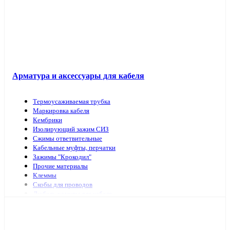
Арматура и аксессуары для кабеля
Термоусаживаемая трубка
Маркировка кабеля
Кембрики
Изолирующий зажим СИЗ
Сжимы ответвительные
Кабельные муфты, перчатки
Зажимы "Крокодил"
Прочие материалы
Клеммы
Скобы для проводов
Дюбель-хомуты для кабеля
Наконечники, гильзы
Арматура и инструмент для СИП