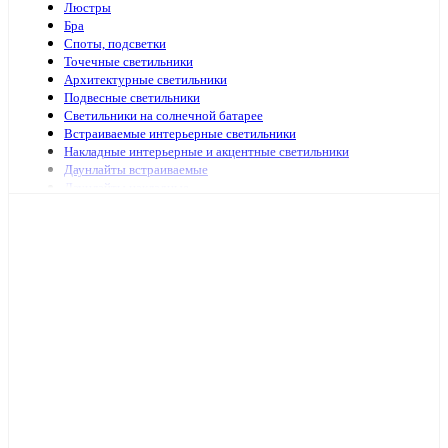
Люстры
Бра
Споты, подсветки
Точечные светильники
Архитектурные светильники
Подвесные светильники
Светильники на солнечной батарее
Встраиваемые интерьерные светильники
Накладные интерьерные и акцентные светильники
Даунлайты встраиваемые
Даунлайты накладные
Ночники
Подсветка зеркал и картин
Зеркала с подсветкой
Специализированная подсветка
Средства по уходу
Аварийное и ориентационное освещение
Светильники и лампы для оранжерей и аквариумов
Светильники переносные
Светодиодные панели и аксессуары
Светильники ЖКХ
Бытовые светильники
Светильники для высоких пролётов
Кронштейных и аксессуары для уличных светильников
Подсветка ступений и лестниц