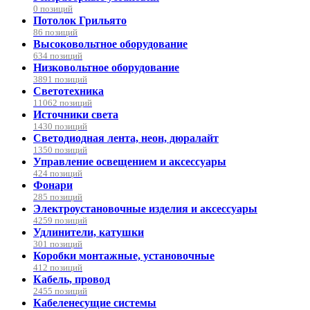
0 позиций
Потолок Грильято
86 позиций
Высоковольтное оборудование
634 позиций
Низковольтное оборудование
3891 позиций
Светотехника
11062 позиций
Источники света
1430 позиций
Светодиодная лента, неон, дюралайт
1350 позиций
Управление освещением и аксессуары
424 позиций
Фонари
285 позиций
Электроустановочные изделия и аксессуары
4259 позиций
Удлинители, катушки
301 позиций
Коробки монтажные, установочные
412 позиций
Кабель, провод
2455 позиций
Кабеленесущие системы