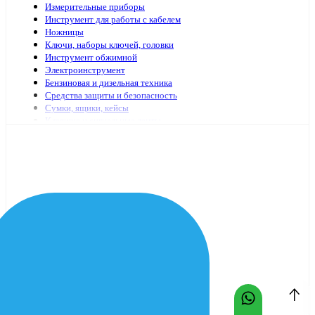
Измерительные приборы
Инструмент для работы с кабелем
Ножницы
Ключи, наборы ключей, головки
Инструмент обжимной
Электроинструмент
Бензиновая и дизельная техника
Средства защиты и безопасность
Сумки, ящики, кейсы
Клеящие и сигнальные ленты
Специализированный электромонтажный инструмент
Стремянки, лестницы
Мешки, пакеты
Клей
Инструменты с гидравлическим приводом
Садово-огородный инвентарь
Масло и смазочные материалы
Заклепочники и аксессуары
Наборы инструмента
Шарнирно-губцевый иснтрумент
Отвертки
Столярно-слесарный инструмент
Паяльники, принадлежности для пайки
Оснастка для электроинструмента
Средства очистки