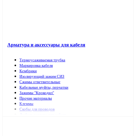
Арматура и аксессуары для кабеля
Термоусаживаемая трубка
Маркировка кабеля
Кембрики
Изолирующий зажим СИЗ
Сжимы ответвительные
Кабельные муфты, перчатки
Зажимы "Крокодил"
Прочие материалы
Клеммы
Скобы для проводов
Дюбель-хомуты для кабеля
Наконечники, гильзы
Арматура и инструмент для СИП