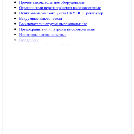
Прочее высоковольтное оборудование
Ограничители перенапряжения высоковольтные
Пункт коммерческого учета ПКУ, ПСС, реклоузер
Вакуумные выключатели
Выключатели нагрузки высоковольтные
Предохранители и патроны высоковольтные
Изоляторы высоковольтные
Разрядники
Подстанции от 16 до 2500 кВА