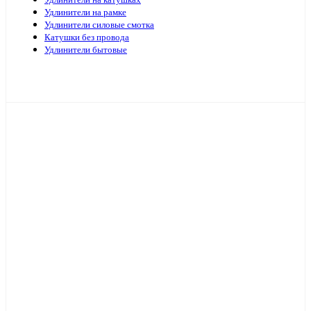
Удлинители на катушках
Удлинители на рамке
Удлинители силовые смотка
Катушки без провода
Удлинители бытовые