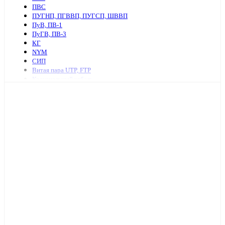
ПВС
ПУГНП, ПГВВП, ПУГСП, ШВВП
ПуВ, ПВ-1
ПуГВ, ПВ-3
КГ
NYM
СИП
Витая пара UTP, FTP
Коаксиальный кабель
Ретро провод и аксессуары
КСПВ
КСВВ
Нагревательный кабель
ПАВ, АПВ
АПУНП, АППВ
РКГМ
Бронированный силовой кабель
Кабель с изоляцией из сшитого полиэтилена
КПСнг, КПСЭнг
КВВГ
Акустический кабель
Провод А, АС
Провод телефонный ТРП, П274
МКЭШ
КВК