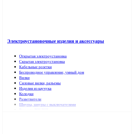
Электроустановочные изделия и аксессуары
Открытая электроустановка
Скрытая электроустановка
Кабельные розетки
Беспроводное управление, умный дом
Вилки
Силовые вилки, разъемы
Изделия из каучука
Колодки
Разветвители
Шнуры, шнуры с выключателями
Разъемы РШ-ВШ
Переключатели для светильников
Переходники, заглушки
ТВ аксессуары, антенны
Изделия для коммутационных сетей