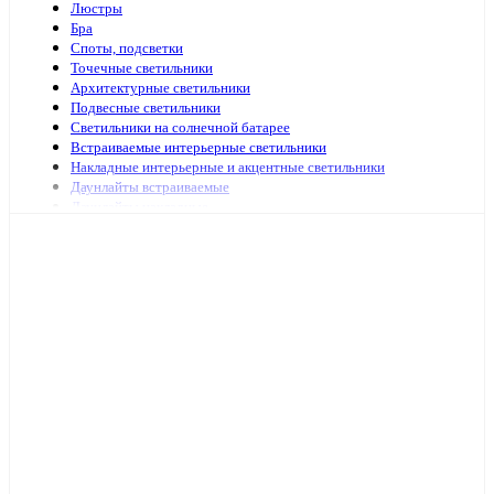
Люстры
Бра
Споты, подсветки
Точечные светильники
Архитектурные светильники
Подвесные светильники
Светильники на солнечной батарее
Встраиваемые интерьерные светильники
Накладные интерьерные и акцентные светильники
Даунлайты встраиваемые
Даунлайты накладные
Ночники
Подсветка зеркал и картин
Зеркала с подсветкой
Специализированная подсветка
Средства по уходу
Аварийное и ориентационное освещение
Светильники и лампы для оранжерей и аквариумов
Светильники переносные
Светодиодные панели и аксессуары
Светильники ЖКХ
Бытовые светильники
Светильники для высоких пролётов
Кронштейных и аксессуары для уличных светильников
Подсветка ступений и лестниц