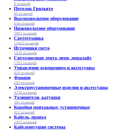
0 позиций
Потолок Грильято
86 позиций
Высоковольтное оборудование
634 позиций
Низковольтное оборудование
3891 позиций
Светотехника
11062 позиций
Источники света
1430 позиций
Светодиодная лента, неон, дюралайт
1350 позиций
Управление освещением и аксессуары
424 позиций
Фонари
285 позиций
Электроустановочные изделия и аксессуары
4259 позиций
Удлинители, катушки
301 позиций
Коробки монтажные, установочные
412 позиций
Кабель, провод
2455 позиций
Кабеленесущие системы