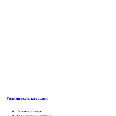
Таймеры розеточные и электроустановочные
Переходники вилка-патрон
Электроустановочные изделия в кабель-каналы
Лючки и аксессуары
Защита для обоев
Прочие аксессуары
Удлинители, катушки
Сетевые фильтры