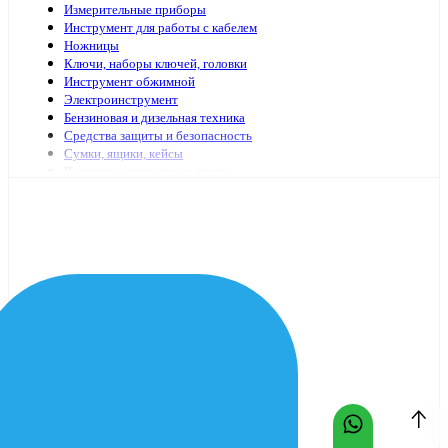
Измерительные приборы
Инструмент для работы с кабелем
Ножницы
Ключи, наборы ключей, головки
Инструмент обжимной
Электроинструмент
Бензиновая и дизельная техника
Средства защиты и безопасность
Сумки, ящики, кейсы
Клеящие и сигнальные ленты
Специализированный электромонтажный инструмент
Стремянки, лестницы
Мешки, пакеты
Клей
Инструменты с гидравлическим приводом
Садово-огородный инвентарь
Масло и смазочные материалы
Заклепочники и аксессуары
Наборы инструмента
Шарнирно-губцевый иснтрумент
Отвертки
Столярно-слесарный инструмент
Паяльники, принадлежности для пайки
Оснастка для электроинструмента
Средства очистки