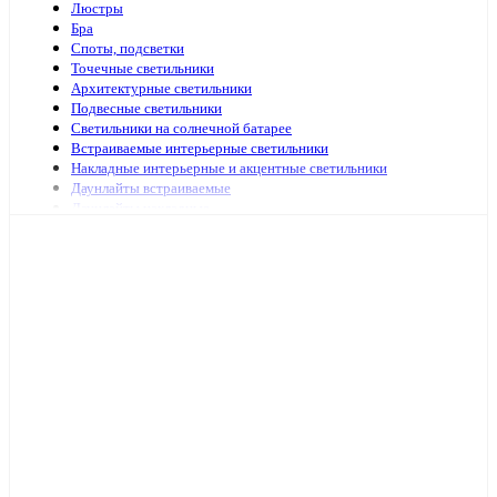
Люстры
Бра
Споты, подсветки
Точечные светильники
Архитектурные светильники
Подвесные светильники
Светильники на солнечной батарее
Встраиваемые интерьерные светильники
Накладные интерьерные и акцентные светильники
Даунлайты встраиваемые
Даунлайты накладные
Ночники
Подсветка зеркал и картин
Зеркала с подсветкой
Специализированная подсветка
Средства по уходу
Аварийное и ориентационное освещение
Светильники и лампы для оранжерей и аквариумов
Светильники переносные
Светодиодные панели и аксессуары
Светильники ЖКХ
Бытовые светильники
Светильники для высоких пролётов
Кронштейных и аксессуары для уличных светильников
Подсветка ступений и лестниц