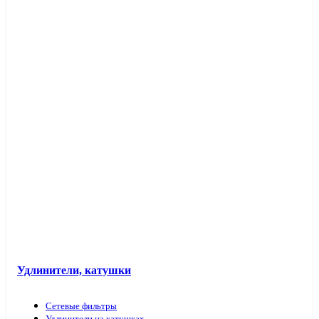
Таймеры розеточные и электроустановочные
Переходники вилка-патрон
Электроустановочные изделия в кабель-каналы
Лючки и аксессуары
Защита для обоев
Прочие аксессуары
Удлинители, катушки
Сетевые фильтры