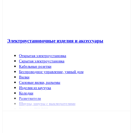
Электроустановочные изделия и аксессуары
Открытая электроустановка
Скрытая электроустановка
Кабельные розетки
Беспроводное управление, умный дом
Вилки
Силовые вилки, разъемы
Изделия из каучука
Колодки
Разветвители
Шнуры, шнуры с выключателями
Разъемы РШ-ВШ
Переключатели для светильников
Переходники, заглушки
ТВ аксессуары, антенны
Изделия для коммутационных сетей