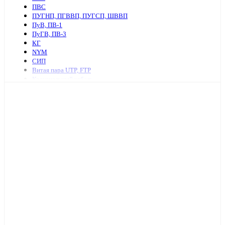
ПВС
ПУГНП, ПГВВП, ПУГСП, ШВВП
ПуВ, ПВ-1
ПуГВ, ПВ-3
КГ
NYM
СИП
Витая пара UTP, FTP
Коаксиальный кабель
Ретро провод и аксессуары
КСПВ
КСВВ
Нагревательный кабель
ПАВ, АПВ
АПУНП, АППВ
РКГМ
Бронированный силовой кабель
Кабель с изоляцией из сшитого полиэтилена
КПСнг, КПСЭнг
КВВГ
Акустический кабель
Провод А, АС
Провод телефонный ТРП, П274
МКЭШ
КВК