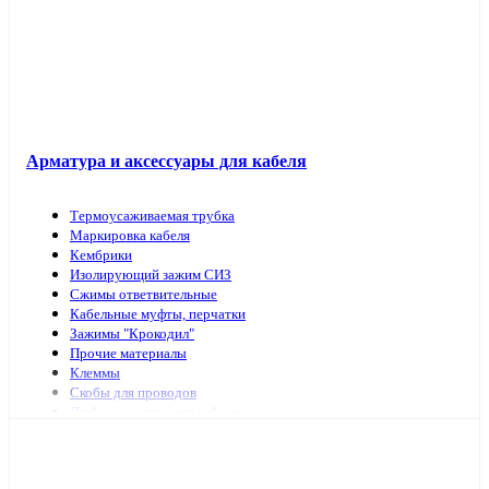
Арматура и аксессуары для кабеля
Термоусаживаемая трубка
Маркировка кабеля
Кембрики
Изолирующий зажим СИЗ
Сжимы ответвительные
Кабельные муфты, перчатки
Зажимы "Крокодил"
Прочие материалы
Клеммы
Скобы для проводов
Дюбель-хомуты для кабеля
Наконечники, гильзы
Арматура и инструмент для СИП