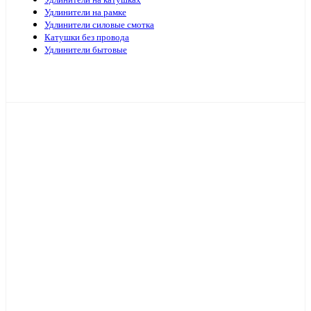
Удлинители на катушках
Удлинители на рамке
Удлинители силовые смотка
Катушки без провода
Удлинители бытовые