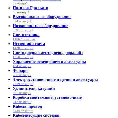
0 позиций
Потолок Грильято
86 позиций
Высоковольтное оборудование
634 позиций
Низковольтное оборудование
3891 позиций
Светотехника
11062 позиций
Источники света
1430 позиций
Светодиодная лента, неон, дюралайт
1350 позиций
Управление освещением и аксессуары
424 позиций
Фонари
285 позиций
Электроустановочные изделия и аксессуары
4259 позиций
Удлинители, катушки
301 позиций
Коробки монтажные, установочные
412 позиций
Кабель, провод
2455 позиций
Кабеленесущие системы