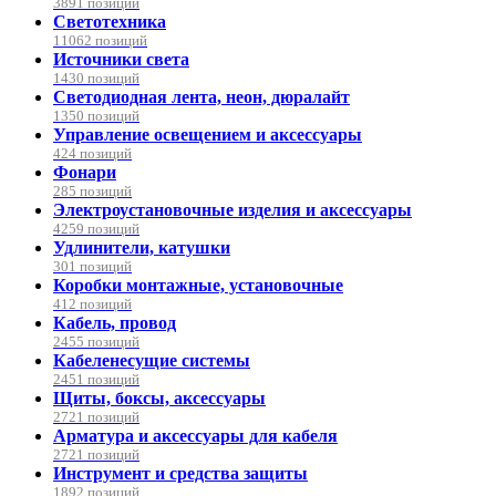
3891 позиций
Светотехника
11062 позиций
Источники света
1430 позиций
Светодиодная лента, неон, дюралайт
1350 позиций
Управление освещением и аксессуары
424 позиций
Фонари
285 позиций
Электроустановочные изделия и аксессуары
4259 позиций
Удлинители, катушки
301 позиций
Коробки монтажные, установочные
412 позиций
Кабель, провод
2455 позиций
Кабеленесущие системы
2451 позиций
Щиты, боксы, аксессуары
2721 позиций
Арматура и аксессуары для кабеля
2721 позиций
Инструмент и средства защиты
1892 позиций