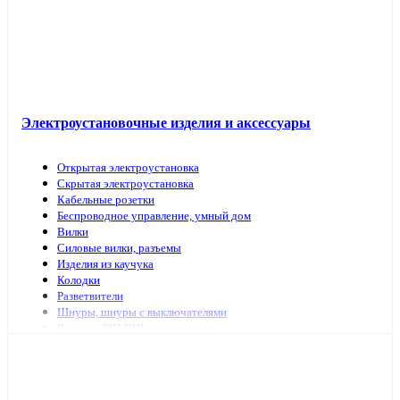
Электроустановочные изделия и аксессуары
Открытая электроустановка
Скрытая электроустановка
Кабельные розетки
Беспроводное управление, умный дом
Вилки
Силовые вилки, разъемы
Изделия из каучука
Колодки
Разветвители
Шнуры, шнуры с выключателями
Разъемы РШ-ВШ
Переключатели для светильников
Переходники, заглушки
ТВ аксессуары, антенны
Изделия для коммутационных сетей