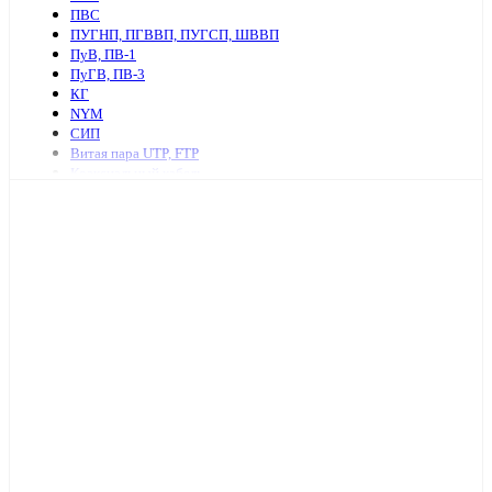
ПВС
ПУГНП, ПГВВП, ПУГСП, ШВВП
ПуВ, ПВ-1
ПуГВ, ПВ-3
КГ
NYM
СИП
Витая пара UTP, FTP
Коаксиальный кабель
Ретро провод и аксессуары
КСПВ
КСВВ
Нагревательный кабель
ПАВ, АПВ
АПУНП, АППВ
РКГМ
Бронированный силовой кабель
Кабель с изоляцией из сшитого полиэтилена
КПСнг, КПСЭнг
КВВГ
Акустический кабель
Провод А, АС
Провод телефонный ТРП, П274
МКЭШ
КВК