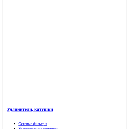
Таймеры розеточные и электроустановочные
Переходники вилка-патрон
Электроустановочные изделия в кабель-каналы
Лючки и аксессуары
Защита для обоев
Прочие аксессуары
Удлинители, катушки
Сетевые фильтры