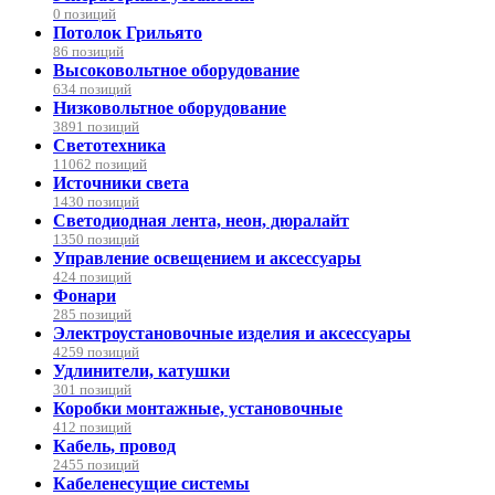
0 позиций
Потолок Грильято
86 позиций
Высоковольтное оборудование
634 позиций
Низковольтное оборудование
3891 позиций
Светотехника
11062 позиций
Источники света
1430 позиций
Светодиодная лента, неон, дюралайт
1350 позиций
Управление освещением и аксессуары
424 позиций
Фонари
285 позиций
Электроустановочные изделия и аксессуары
4259 позиций
Удлинители, катушки
301 позиций
Коробки монтажные, установочные
412 позиций
Кабель, провод
2455 позиций
Кабеленесущие системы