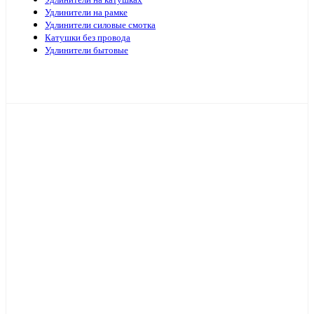
Удлинители на катушках
Удлинители на рамке
Удлинители силовые смотка
Катушки без провода
Удлинители бытовые