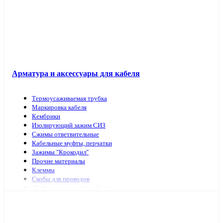
Арматура и аксессуары для кабеля
Термоусаживаемая трубка
Маркировка кабеля
Кембрики
Изолирующий зажим СИЗ
Сжимы ответвительные
Кабельные муфты, перчатки
Зажимы "Крокодил"
Прочие материалы
Клеммы
Скобы для проводов
Дюбель-хомуты для кабеля
Наконечники, гильзы
Арматура и инструмент для СИП