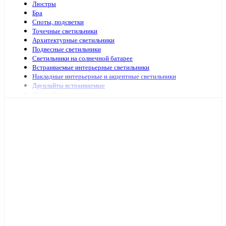
Люстры
Бра
Споты, подсветки
Точечные светильники
Архитектурные светильники
Подвесные светильники
Светильники на солнечной батарее
Встраиваемые интерьерные светильники
Накладные интерьерные и акцентные светильники
Даунлайты встраиваемые
Даунлайты накладные
Ночники
Подсветка зеркал и картин
Зеркала с подсветкой
Специализированная подсветка
Средства по уходу
Аварийное и ориентационное освещение
Светильники и лампы для оранжерей и аквариумов
Светильники переносные
Светодиодные панели и аксессуары
Светильники ЖКХ
Бытовые светильники
Светильники для высоких пролётов
Кронштейных и аксессуары для уличных светильников
Подсветка ступений и лестниц