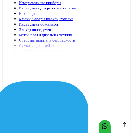
Измерительные приборы
Инструмент для работы с кабелем
Ножницы
Ключи, наборы ключей, головки
Инструмент обжимной
Электроинструмент
Бензиновая и дизельная техника
Средства защиты и безопасность
Сумки, ящики, кейсы
Клеящие и сигнальные ленты
Специализированный электромонтажный инструмент
Стремянки, лестницы
Мешки, пакеты
Клей
Инструменты с гидравлическим приводом
Садово-огородный инвентарь
Масло и смазочные материалы
Заклепочники и аксессуары
Наборы инструмента
Шарнирно-губцевый иснтрумент
Отвертки
Столярно-слесарный инструмент
Паяльники, принадлежности для пайки
Оснастка для электроинструмента
Средства очистки