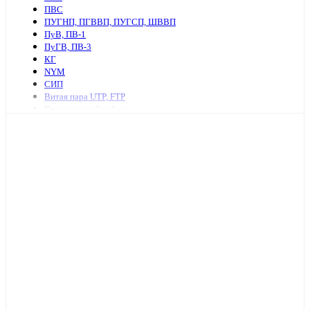
ПВС
ПУГНП, ПГВВП, ПУГСП, ШВВП
ПуВ, ПВ-1
ПуГВ, ПВ-3
КГ
NYM
СИП
Витая пара UTP, FTP
Коаксиальный кабель
Ретро провод и аксессуары
КСПВ
КСВВ
Нагревательный кабель
ПАВ, АПВ
АПУНП, АППВ
РКГМ
Бронированный силовой кабель
Кабель с изоляцией из сшитого полиэтилена
КПСнг, КПСЭнг
КВВГ
Акустический кабель
Провод А, АС
Провод телефонный ТРП, П274
МКЭШ
КВК