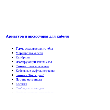
Арматура и аксессуары для кабеля
Термоусаживаемая трубка
Маркировка кабеля
Кембрики
Изолирующий зажим СИЗ
Сжимы ответвительные
Кабельные муфты, перчатки
Зажимы "Крокодил"
Прочие материалы
Клеммы
Скобы для проводов
Дюбель-хомуты для кабеля
Наконечники, гильзы
Арматура и инструмент для СИП