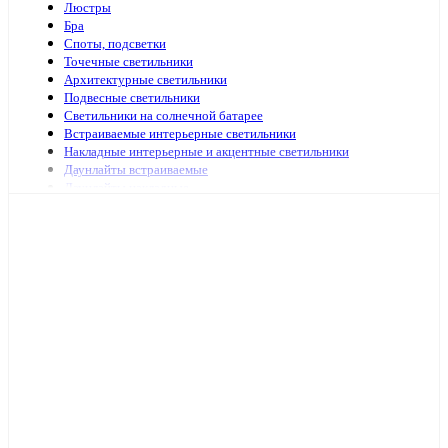
Люстры
Бра
Споты, подсветки
Точечные светильники
Архитектурные светильники
Подвесные светильники
Светильники на солнечной батарее
Встраиваемые интерьерные светильники
Накладные интерьерные и акцентные светильники
Даунлайты встраиваемые
Даунлайты накладные
Ночники
Подсветка зеркал и картин
Зеркала с подсветкой
Специализированная подсветка
Средства по уходу
Аварийное и ориентационное освещение
Светильники и лампы для оранжерей и аквариумов
Светильники переносные
Светодиодные панели и аксессуары
Светильники ЖКХ
Бытовые светильники
Светильники для высоких пролётов
Кронштейных и аксессуары для уличных светильников
Подсветка ступений и лестниц