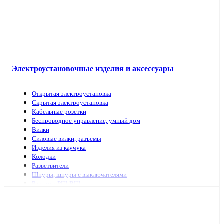
Электроустановочные изделия и аксессуары
Открытая электроустановка
Скрытая электроустановка
Кабельные розетки
Беспроводное управление, умный дом
Вилки
Силовые вилки, разъемы
Изделия из каучука
Колодки
Разветвители
Шнуры, шнуры с выключателями
Разъемы РШ-ВШ
Переключатели для светильников
Переходники, заглушки
ТВ аксессуары, антенны
Изделия для коммутационных сетей