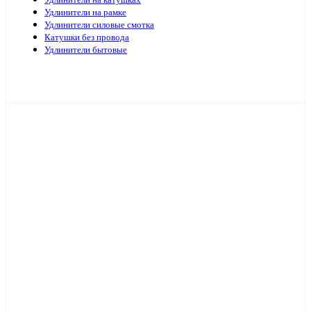
Удлинители на катушках
Удлинители на рамке
Удлинители силовые смотка
Катушки без провода
Удлинители бытовые