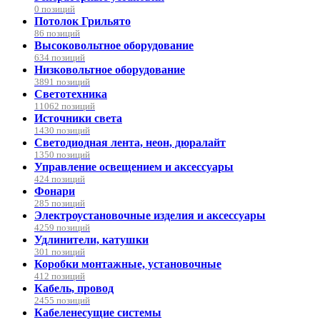
0 позиций
Потолок Грильято
86 позиций
Высоковольтное оборудование
634 позиций
Низковольтное оборудование
3891 позиций
Светотехника
11062 позиций
Источники света
1430 позиций
Светодиодная лента, неон, дюралайт
1350 позиций
Управление освещением и аксессуары
424 позиций
Фонари
285 позиций
Электроустановочные изделия и аксессуары
4259 позиций
Удлинители, катушки
301 позиций
Коробки монтажные, установочные
412 позиций
Кабель, провод
2455 позиций
Кабеленесущие системы