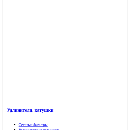
Таймеры розеточные и электроустановочные
Переходники вилка-патрон
Электроустановочные изделия в кабель-каналы
Лючки и аксессуары
Защита для обоев
Прочие аксессуары
Удлинители, катушки
Сетевые фильтры