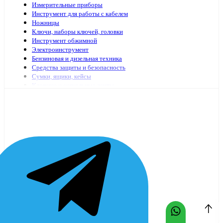
Измерительные приборы
Инструмент для работы с кабелем
Ножницы
Ключи, наборы ключей, головки
Инструмент обжимной
Электроинструмент
Бензиновая и дизельная техника
Средства защиты и безопасность
Сумки, ящики, кейсы
Клеящие и сигнальные ленты
Специализированный электромонтажный инструмент
Стремянки, лестницы
Мешки, пакеты
Клей
Инструменты с гидравлическим приводом
Садово-огородный инвентарь
Масло и смазочные материалы
Заклепочники и аксессуары
Наборы инструмента
Шарнирно-губцевый иснтрумент
Отвертки
Столярно-слесарный инструмент
Паяльники, принадлежности для пайки
Оснастка для электроинструмента
Средства очистки