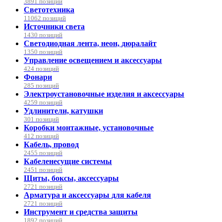
3891 позиций
Светотехника
11062 позиций
Источники света
1430 позиций
Светодиодная лента, неон, дюралайт
1350 позиций
Управление освещением и аксессуары
424 позиций
Фонари
285 позиций
Электроустановочные изделия и аксессуары
4259 позиций
Удлинители, катушки
301 позиций
Коробки монтажные, установочные
412 позиций
Кабель, провод
2455 позиций
Кабеленесущие системы
2451 позиций
Щиты, боксы, аксессуары
2721 позиций
Арматура и аксессуары для кабеля
2721 позиций
Инструмент и средства защиты
1892 позиций