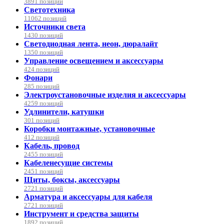
3891 позиций
Светотехника
11062 позиций
Источники света
1430 позиций
Светодиодная лента, неон, дюралайт
1350 позиций
Управление освещением и аксессуары
424 позиций
Фонари
285 позиций
Электроустановочные изделия и аксессуары
4259 позиций
Удлинители, катушки
301 позиций
Коробки монтажные, установочные
412 позиций
Кабель, провод
2455 позиций
Кабеленесущие системы
2451 позиций
Щиты, боксы, аксессуары
2721 позиций
Арматура и аксессуары для кабеля
2721 позиций
Инструмент и средства защиты
1892 позиций