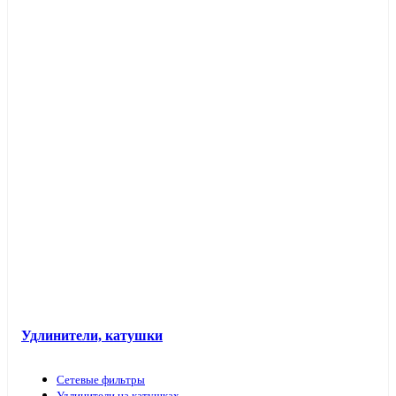
Таймеры розеточные и электроустановочные
Переходники вилка-патрон
Электроустановочные изделия в кабель-каналы
Лючки и аксессуары
Защита для обоев
Прочие аксессуары
Удлинители, катушки
Сетевые фильтры