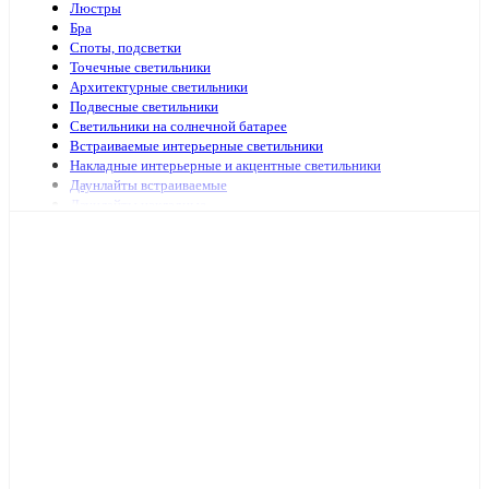
Люстры
Бра
Споты, подсветки
Точечные светильники
Архитектурные светильники
Подвесные светильники
Светильники на солнечной батарее
Встраиваемые интерьерные светильники
Накладные интерьерные и акцентные светильники
Даунлайты встраиваемые
Даунлайты накладные
Ночники
Подсветка зеркал и картин
Зеркала с подсветкой
Специализированная подсветка
Средства по уходу
Аварийное и ориентационное освещение
Светильники и лампы для оранжерей и аквариумов
Светильники переносные
Светодиодные панели и аксессуары
Светильники ЖКХ
Бытовые светильники
Светильники для высоких пролётов
Кронштейных и аксессуары для уличных светильников
Подсветка ступений и лестниц