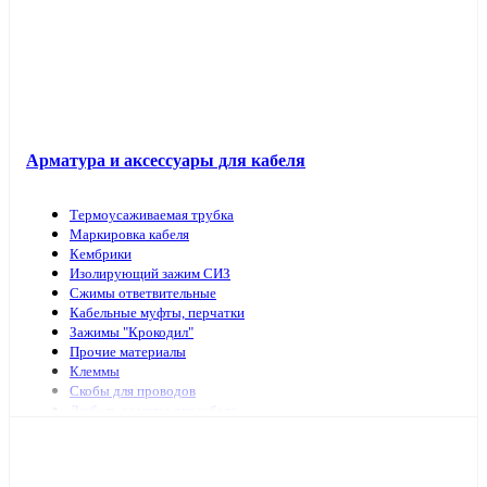
Арматура и аксессуары для кабеля
Термоусаживаемая трубка
Маркировка кабеля
Кембрики
Изолирующий зажим СИЗ
Сжимы ответвительные
Кабельные муфты, перчатки
Зажимы "Крокодил"
Прочие материалы
Клеммы
Скобы для проводов
Дюбель-хомуты для кабеля
Наконечники, гильзы
Арматура и инструмент для СИП