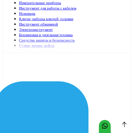
Измерительные приборы
Инструмент для работы с кабелем
Ножницы
Ключи, наборы ключей, головки
Инструмент обжимной
Электроинструмент
Бензиновая и дизельная техника
Средства защиты и безопасность
Сумки, ящики, кейсы
Клеящие и сигнальные ленты
Специализированный электромонтажный инструмент
Стремянки, лестницы
Мешки, пакеты
Клей
Инструменты с гидравлическим приводом
Садово-огородный инвентарь
Масло и смазочные материалы
Заклепочники и аксессуары
Наборы инструмента
Шарнирно-губцевый иснтрумент
Отвертки
Столярно-слесарный инструмент
Паяльники, принадлежности для пайки
Оснастка для электроинструмента
Средства очистки