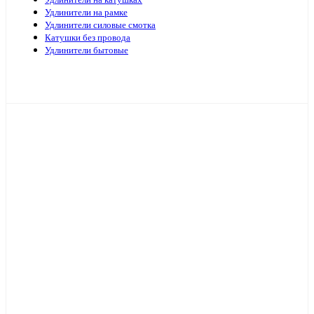
Удлинители на катушках
Удлинители на рамке
Удлинители силовые смотка
Катушки без провода
Удлинители бытовые