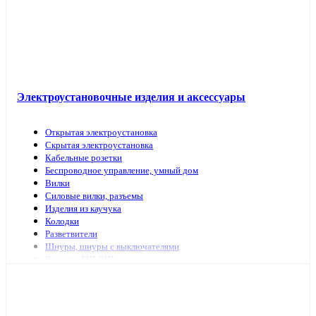
Электроустановочные изделия и аксессуары
Открытая электроустановка
Скрытая электроустановка
Кабельные розетки
Беспроводное управление, умный дом
Вилки
Силовые вилки, разъемы
Изделия из каучука
Колодки
Разветвители
Шнуры, шнуры с выключателями
Разъемы РШ-ВШ
Переключатели для светильников
Переходники, заглушки
ТВ аксессуары, антенны
Изделия для коммутационных сетей