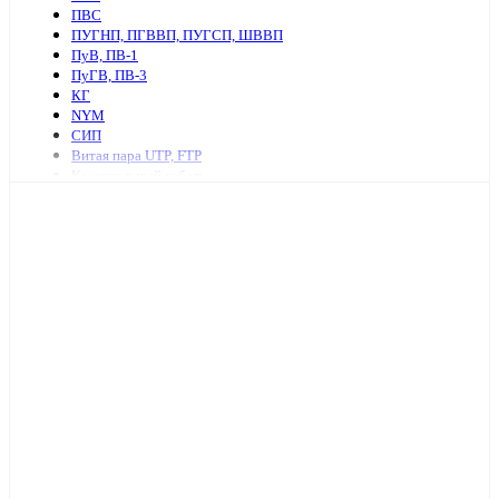
ПВС
ПУГНП, ПГВВП, ПУГСП, ШВВП
ПуВ, ПВ-1
ПуГВ, ПВ-3
КГ
NYM
СИП
Витая пара UTP, FTP
Коаксиальный кабель
Ретро провод и аксессуары
КСПВ
КСВВ
Нагревательный кабель
ПАВ, АПВ
АПУНП, АППВ
РКГМ
Бронированный силовой кабель
Кабель с изоляцией из сшитого полиэтилена
КПСнг, КПСЭнг
КВВГ
Акустический кабель
Провод А, АС
Провод телефонный ТРП, П274
МКЭШ
КВК