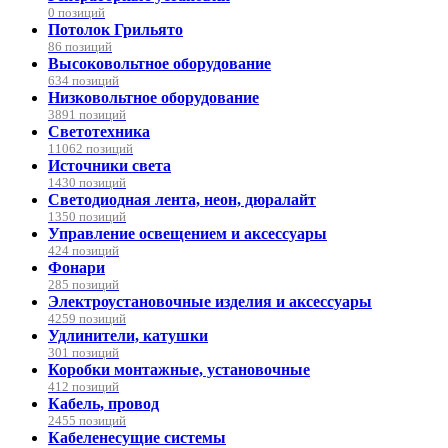
0 позиций
Потолок Грильято
86 позиций
Высоковольтное оборудование
634 позиций
Низковольтное оборудование
3891 позиций
Светотехника
11062 позиций
Источники света
1430 позиций
Светодиодная лента, неон, дюралайт
1350 позиций
Управление освещением и аксессуары
424 позиций
Фонари
285 позиций
Электроустановочные изделия и аксессуары
4259 позиций
Удлинители, катушки
301 позиций
Коробки монтажные, установочные
412 позиций
Кабель, провод
2455 позиций
Кабеленесущие системы